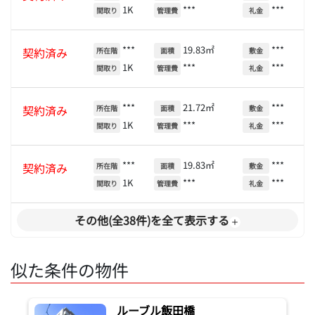
1K
***
***
間取り
管理費
礼金
***
19.83㎡
***
契約済み
所在階
面積
敷金
1K
***
***
間取り
管理費
礼金
***
21.72㎡
***
契約済み
所在階
面積
敷金
1K
***
***
間取り
管理費
礼金
***
19.83㎡
***
契約済み
所在階
面積
敷金
1K
***
***
間取り
管理費
礼金
その他(全38件)を全て表示する
似た条件の物件
ルーブル飯田橋