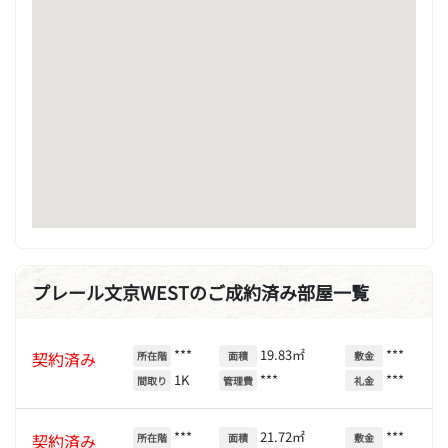
プレール文京WESTのご成約済み部屋一覧
***
19.83㎡
***
契約済み
所在階
面積
敷金
1K
***
***
間取り
管理費
礼金
***
21.72㎡
***
契約済み
所在階
面積
敷金