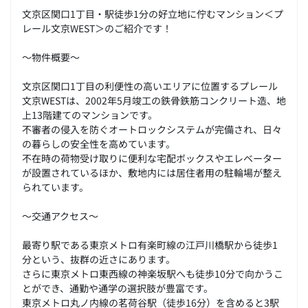
文京区関口1丁目・駅徒歩1分の好立地に佇むマンション＜プ
レール文京WEST＞のご紹介です！
～物件概要～
文京区関口1丁目の利便性の高いエリアに位置するプレール
文京WESTは、2002年5月竣工の鉄骨鉄筋コンクリート造、地
上13階建てのマンションです。
不審者の侵入を防ぐオートロックシステムが完備され、日々
の暮らしの安全性を高めています。
不在時の荷物受け取りに便利な宅配ボックスやエレベーター
が設置されているほか、敷地内には居住者用の駐輪場が整え
られています。
～交通アクセス～
最寄り駅である東京メトロ有楽町線の江戸川橋駅から徒歩1
分という、抜群の近さにあります。
さらに東京メトロ東西線の神楽坂駅へも徒歩10分で向かうこ
とができ、通勤や通学の選択肢が豊富です。
東京メトロ丸ノ内線の茗荷谷駅（徒歩16分）を含めると3駅