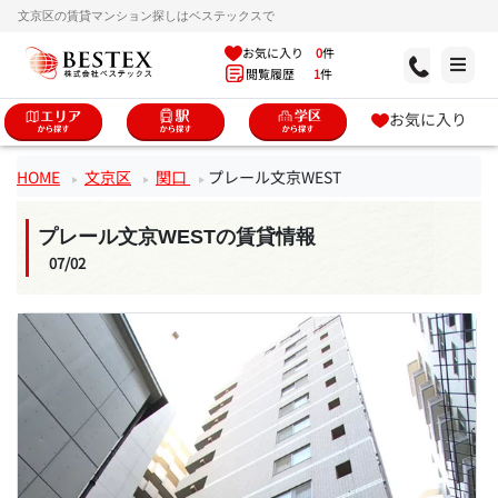
文京区の賃貸マンション探しはベステックスで
お気に入り
0
件
閲覧履歴
1
件
お気に入り
HOME
文京区
関口
プレール文京WEST
プレール文京WESTの賃貸情報
07/02