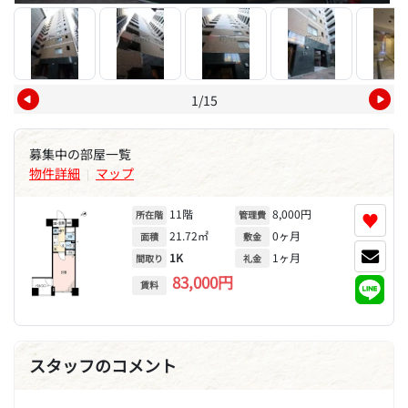
1/15
募集中の部屋一覧
物件詳細
マップ
|
11階
8,000円
♥
所在階
管理費
21.72㎡
0ヶ月
面積
敷金
1K
1ヶ月
間取り
礼金
83,000円
賃料
スタッフのコメント