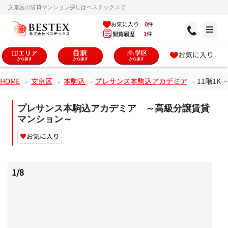
文京区の賃貸マンション探しはベステックスで
お気に入り
0
件
閲覧履歴
1
件
お気に入り
HOME
文京区
本駒込
プレサンス本駒込アカデミア
11階1Kのお部屋
プレサンス本駒込アカデミア ～高級分譲賃貸
マンション～
♥
お気に入り
1
/
8