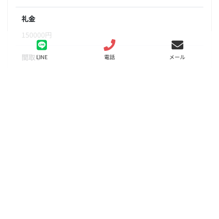
礼金
150000円
間取り
LINE
電話
メール
1K
面積
20.81㎡
階数
11階
状態
要問合せ（※）
入居