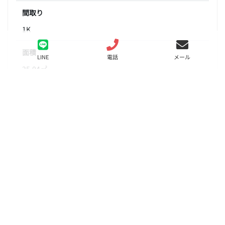
間取り
1K
面積
LINE
電話
メール
25.04㎡
階数
3階
状態
要問合せ（※）
入居
相談
更新料