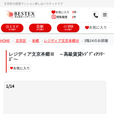
文京区の賃貸マンション探しはベステックスで
お気に入り
0
件
閲覧履歴
1
件
お気に入り
HOME
文京区
本郷
レジディア文京本郷Ⅲ
3階1Kのお部屋
レジディア文京本郷Ⅲ ～高級賃貸ﾚｼﾞﾃﾞｨｱｼﾘｰ
ｽﾞ～
♥
お気に入り
1
/
14