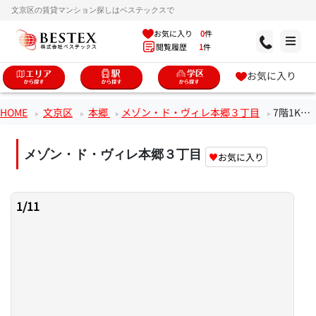
文京区の賃貸マンション探しはベステックスで
お気に入り
0
件
閲覧履歴
1
件
お気に入り
HOME
文京区
本郷
メゾン・ド・ヴィレ本郷３丁目
7階1Kのお部屋
メゾン・ド・ヴィレ本郷３丁目
♥
お気に入り
1
/
11