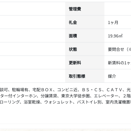
管理費
礼金
1ヶ月
面積
19.96㎡
状態
要問合せ（
更新料
新賃料の1
取引態様
媒介
談可、駐輪場有、宅配ＢＯＸ、コンビニ近、ＢＳ・ＣＳ、ＣＡＴＶ、光
ター付インターホン、分譲賃貸、東京大学徒歩圏、エレベーター、２階
ローリング、浴室乾燥、ウォシュレット、バストイレ別、室内洗濯機置