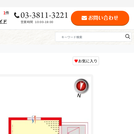
歴
1
件
イド
♥
お気に入り