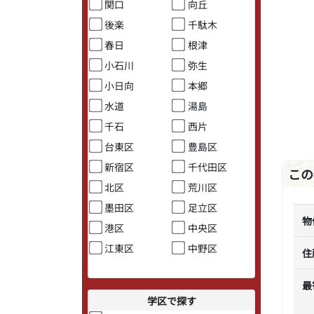
関口
向丘
後楽
千駄木
春日
根津
小石川
弥生
小日向
本郷
水道
湯島
千石
西片
台東区
豊島区
新宿区
千代田区
この
北区
荒川区
墨田区
足立区
物
港区
中央区
江東区
中野区
住
最
学区で探す