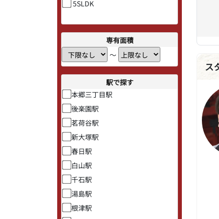
5SLDK
専有面積
〜
ス
駅で探す
本郷三丁目駅
後楽園駅
茗荷谷駅
新大塚駅
春日駅
白山駅
千石駅
湯島駅
根津駅