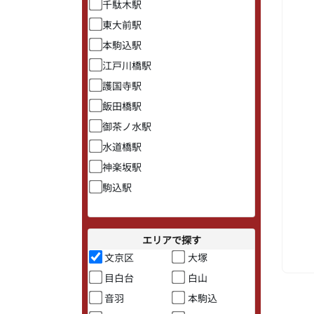
千駄木駅
東大前駅
本駒込駅
江戸川橋駅
護国寺駅
飯田橋駅
御茶ノ水駅
水道橋駅
神楽坂駅
駒込駅
エリアで探す
文京区
大塚
目白台
白山
音羽
本駒込