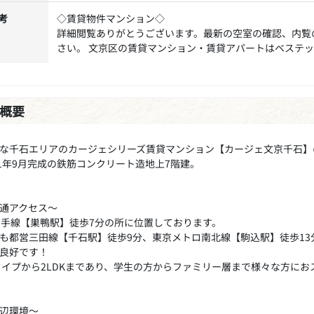
考
◇賃貸物件マンション◇
詳細閲覧ありがとうございます。最新の空室の確認、内覧
さい。 文京区の賃貸マンション・賃貸アパートはベステ
概要
な千石エリアのカージェシリーズ賃貸マンション【カージェ文京千石】
21年9月完成の鉄筋コンクリート造地上7階建。
通アクセス～
山手線【巣鴨駅】徒歩7分の所に位置しております。
も都営三田線【千石駅】徒歩9分、東京メトロ南北線【駒込駅】徒歩1
良好です！
タイプから2LDKまであり、学生の方からファミリー層まで様々な方に
辺環境～