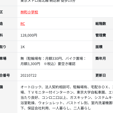
東京メトロ南北線 駒込駅 徒歩15分
区
林町小学校
造
RC
総階数
料
128,000円
管理費
取り
1K
面積
車場
無（駐輪場有：月額330円、バイク置場：
築年月
月額3,300円 ※税込）要空き確認
合番号
20210722
更新日
備
オートロック、法人契約相談可、駐輪場有、宅配ＢＯＸ、
場、ＴＶモニター付インターホン、東京大学自転車圏、エ
当たり良好、コンロ二口以上、ガスキッチン、システムキ
浴室乾燥、ウォシュレット、バストイレ別、室内洗濯機置
下、保証会社利用、一人暮らし、二人暮らし