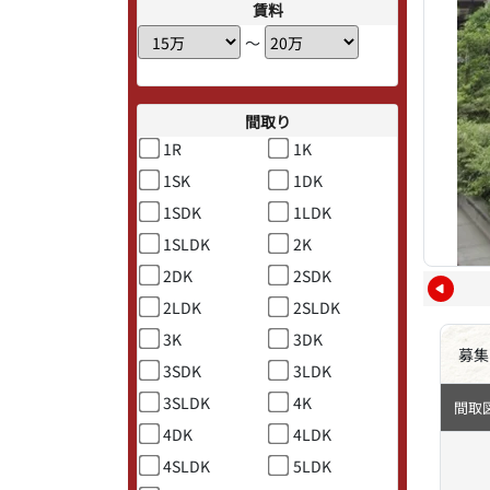
賃料
〜
間取り
1R
1K
1SK
1DK
1SDK
1LDK
1SLDK
2K
2DK
2SDK
2LDK
2SLDK
3K
3DK
募集
3SDK
3LDK
3SLDK
4K
間取
4DK
4LDK
4SLDK
5LDK