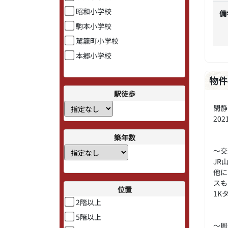
昭和小学校
備
駒本小学校
駕籠町小学校
本郷小学校
物件
駅徒歩
閑静
20
築年数
～交
JR
他に
スも
位置
1K
2階以上
5階以上
～周