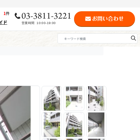
歴
1
件
イド