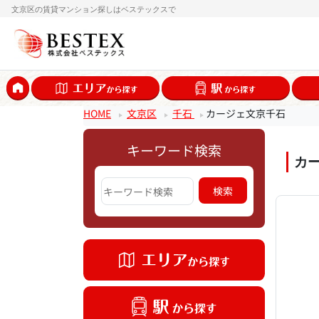
文京区の賃貸マンション探しはベステックスで
HOME
文京区
千石
カージェ文京千石
キーワード検索
カ