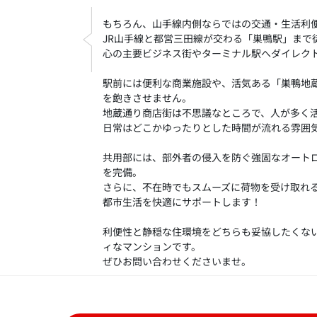
もちろん、山手線内側ならではの交通・生活利
JR山手線と都営三田線が交わる「巣鴨駅」まで
心の主要ビジネス街やターミナル駅へダイレク
駅前には便利な商業施設や、活気ある「巣鴨地
を飽きさせません。
地蔵通り商店街は不思議なところで、人が多く
日常はどこかゆったりとした時間が流れる雰囲
共用部には、部外者の侵入を防ぐ強固なオート
を完備。
さらに、不在時でもスムーズに荷物を受け取れ
都市生活を快適にサポートします！
利便性と静穏な住環境をどちらも妥協したくな
ィなマンションです。
ぜひお問い合わせくださいませ。