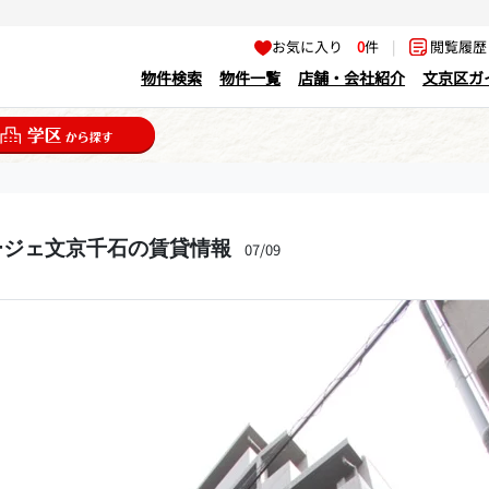
お気に入り
0
件
|
閲覧履
物件検索
物件一覧
店舗・会社紹介
文京区ガ
ージェ文京千石の賃貸情報
07/09