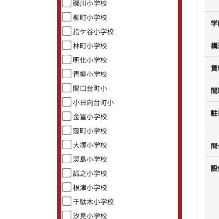
礫川小学校
柳町小学校
学
指ケ谷小学校
林町小学校
構
明化小学校
賃
青柳小学校
関口台町小
間
小日向台町小
駐
金富小学校
窪町小学校
大塚小学校
問
湯島小学校
設
誠之小学校
根津小学校
千駄木小学校
汐見小学校