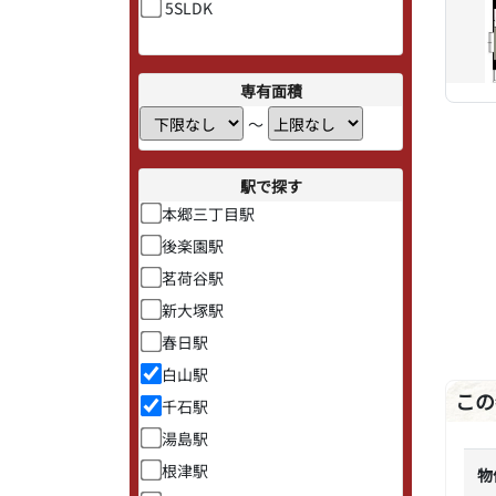
5SLDK
専有面積
〜
駅で探す
本郷三丁目駅
後楽園駅
茗荷谷駅
新大塚駅
春日駅
白山駅
この
千石駅
湯島駅
根津駅
物