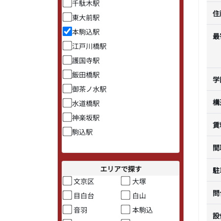
千駄木駅
住
東大前駅
本駒込駅
最
江戸川橋駅
護国寺駅
飯田橋駅
学
御茶ノ水駅
構
水道橋駅
神楽坂駅
賃
駒込駅
間
エリアで探す
駐
文京区
大塚
問
目白台
白山
音羽
本駒込
設