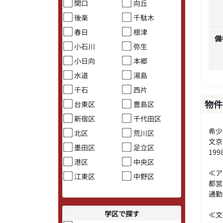
関口
向丘
後楽
千駄木
春日
根津
備
小石川
弥生
小日向
本郷
水道
湯島
千石
西片
物件
台東区
豊島区
新宿区
千代田区
希少
北区
荒川区
文京
墨田区
足立区
19
港区
中央区
≪ア
江東区
中野区
都営
通勤
学区で探す
≪文