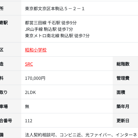
所
東京都文京区本駒込５－２－１
寄駅
都営三田線 千石駅 徒歩9分
JR山手線 駒込駅 徒歩7分
東京メトロ南北線 駒込駅 徒歩7分
区
昭和小学校
造
SRC
総階数
料
170,000円
管理費
取り
2LDK
面積
車場
無
築年月
合番号
112
更新日
備
法人契約相談可、コンビニ近、光ファイバー、インターネ