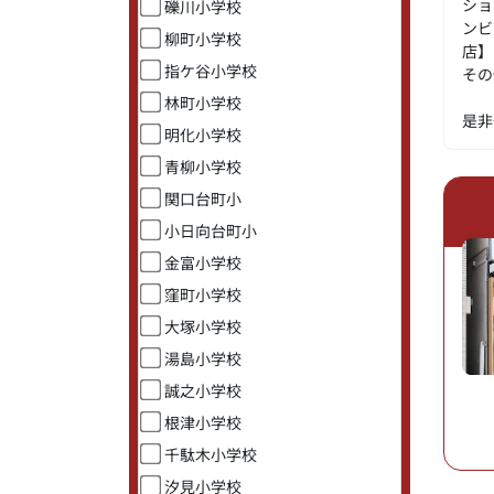
ショ
礫川小学校
ンビ
柳町小学校
店】
指ケ谷小学校
その
林町小学校
是非
明化小学校
青柳小学校
関口台町小
小日向台町小
金富小学校
窪町小学校
大塚小学校
湯島小学校
誠之小学校
根津小学校
千駄木小学校
汐見小学校