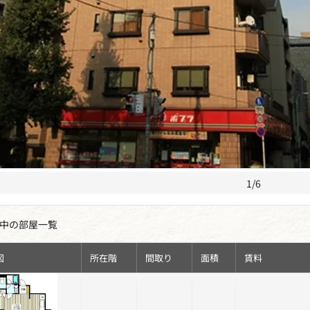
1/6
中の部屋一覧
図
所在階
間取り
面積
賃料