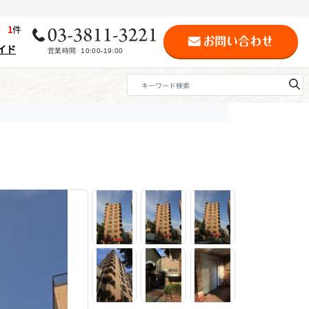
歴
1
件
イド