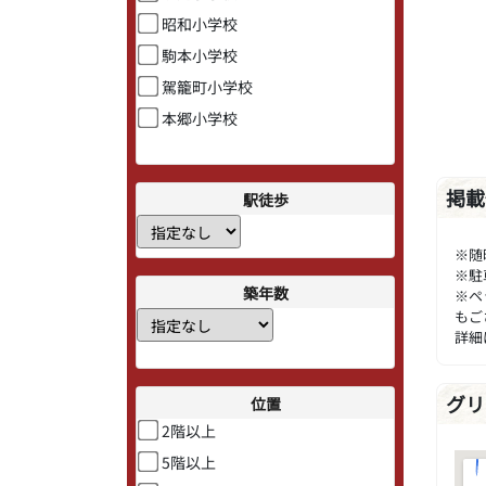
昭和小学校
駒本小学校
駕籠町小学校
本郷小学校
掲載
駅徒歩
※随
※駐
築年数
※ペ
もご
詳細
グリ
位置
2階以上
5階以上