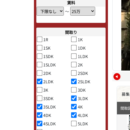
賃料
〜
間取り
1R
1K
1SK
1DK
1SDK
1LDK
1SLDK
2K
2DK
2SDK
2LDK
2SLDK
3K
3DK
募集
3SDK
3LDK
3SLDK
4K
間取
4DK
4LDK
4SLDK
5LDK