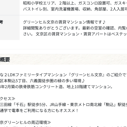
昭和小学校エリア、２階以上、ガスコンロ設置可、ガスキ
バストイレ別、室内洗濯機置場、収納、角部屋、2人入居
考
グリーンヒル文京の賃貸マンション情報です♪
詳細閲覧ありがとうございます。最新の空室の確認、内覧
さい。 文京区の賃貸マンション・賃貸アパートはベステ
概要
な２LDKファミリータイプマンション『グリーンヒル文京』のご紹介で
区本駒込5丁目、六義園徒歩圏の緑の多い環境♪
98年2月築の鉄骨鉄筋コンクリート造、地上10階建てマンション。
クセス≫
三田線「千石」駅徒歩5分、JR山手線・東京メトロ南北線「駒込」駅徒歩
通学で電車をご利用になる方にもオススメ！
京グリーンヒルの周辺環境≫