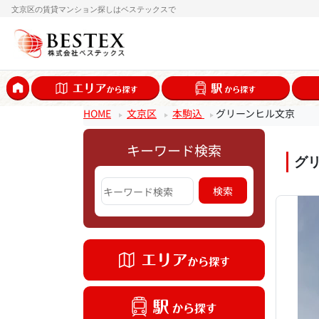
文京区の賃貸マンション探しはベステックスで
HOME
文京区
本駒込
グリーンヒル文京
キーワード検索
グ