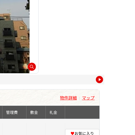
物件詳細
マップ
|
管理費
敷金
礼金
♥
お気に入り