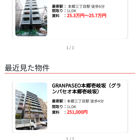
最寄駅：
本郷三丁目駅 徒歩6分
間取り：
1LDK
25.3万円～25.7万円
賃料 ：
1 / 1
最近見た物件
GRANPASEO本郷壱岐坂（グラ
ンパセオ本郷壱岐坂）
最寄駅：
本郷三丁目駅 徒歩4分
間取り：
1LDK
251,000円
賃料 ：
1 / 1