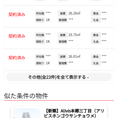
***
26.20㎡
***
契約済み
所在階
面積
敷金
1K
***
***
間取り
管理費
礼金
***
25.75㎡
***
契約済み
所在階
面積
敷金
1K
***
***
間取り
管理費
礼金
***
26.01㎡
***
契約済み
所在階
面積
敷金
1K
***
***
間取り
管理費
礼金
その他(全23件)を全て表示する
似た条件の物件
【新築】Alivis本郷三丁目（アリ
ビスホンゴウサンチョウメ）