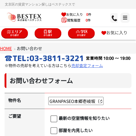
文京区の賃貸マンション探しはベステックスで
お気に入り
0
件
閲覧履歴
0
件
お気に入り
HOME
お問い合わせ
※物件の売却を考えている方はこちら
売却査定フォーム
お問い合わせフォーム
物件名
ご要望
最新の空室情報を知りたい
部屋を内見したい