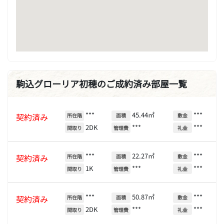
駒込グローリア初穂のご成約済み部屋一覧
***
45.44㎡
***
契約済み
所在階
面積
敷金
2DK
***
***
間取り
管理費
礼金
***
22.27㎡
***
契約済み
所在階
面積
敷金
1K
***
***
間取り
管理費
礼金
***
50.87㎡
***
契約済み
所在階
面積
敷金
2DK
***
***
間取り
管理費
礼金