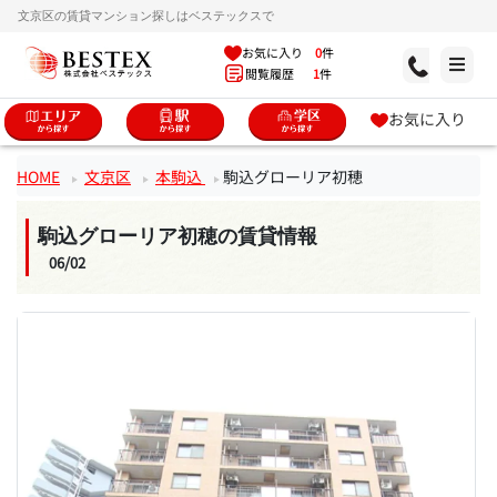
文京区の賃貸マンション探しはベステックスで
お気に入り
0
件
閲覧履歴
1
件
お気に入り
HOME
文京区
本駒込
駒込グローリア初穂
駒込グローリア初穂の賃貸情報
06/02