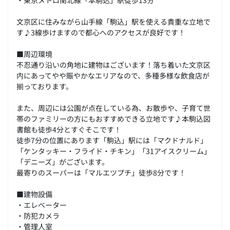
文京区に住みながら山手線「駒込」駅を使える貴重な立地で
す♪3線歩けますので都心へのアクセスが良好です！
■周辺環境
不忍通り沿いの角地に建物はございます！落ち着いた文京区
内にあってやや賑やかなエリアなので、多種多様な飲食店が
揃っております。
また、周辺には公園が点在している為、お散歩や、子育て世
帯のファミリーの方にもおすすめできる立地です♪本駒込図
書館も徒歩4分とすぐそこです！
徒歩7分の位置にあります「駒込」駅には「マクドナルド」
「ケンタッキー・フライド・チキン」「31アイスクリーム」
「デニーズ」がございます。
最寄りのスーパーは「マルエツプチ」徒歩8分です！
■建物設備
・エレベーター
・防犯カメラ
・管理人室