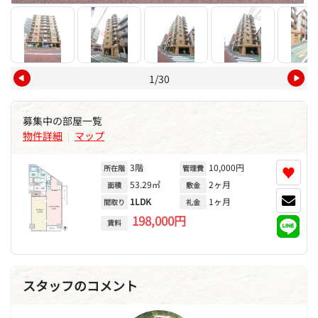
1/30
募集中の部屋一覧
物件詳細
マップ
|
3階
10,000円
♥
所在階
管理費
53.29㎡
2ヶ月
面積
敷金
1LDK
1ヶ月
間取り
礼金
198,000円
賃料
スタッフのコメント