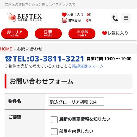
文京区の賃貸マンション探しはベステックスで
お気に入り
0
件
閲覧履歴
0
件
お気に入り
HOME
お問い合わせ
※物件の売却を考えている方はこちら
売却査定フォーム
お問い合わせフォーム
物件名
ご要望
最新の空室情報を知りたい
部屋を内見したい