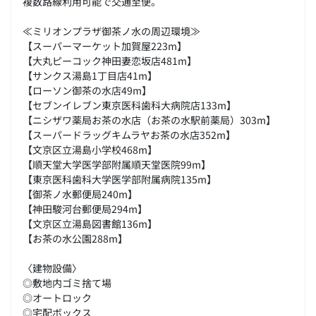
複数路線利用可能で交通至便。
≪ミリオンプラザ御茶ノ水の周辺環境≫
【スーパーマーケット加賀屋223m】
【大丸ピーコック神田妻恋坂店481m】
【サンクス湯島1丁目店41m】
【ローソン御茶の水店49m】
【セブンイレブン東京医科歯科大病院店133m】
【ニシザワ薬局お茶の水店（お茶の水駅前薬局）303m】
【スーパードラッグキムラヤお茶の水店352m】
【文京区立湯島小学校468m】
【順天堂大学医学部附属順天堂医院99m】
【東京医科歯科大学医学部附属病院135m】
【御茶ノ水郵便局240m】
【神田駿河台郵便局294m】
【文京区立湯島図書館136m】
【お茶の水公園288m】
〈建物設備〉
◎敷地内ゴミ捨て場
◎オートロック
◎宅配ボックス