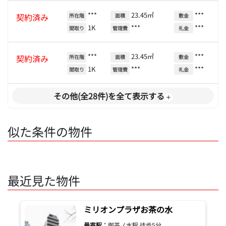
***
23.45㎡
***
契約済み
所在階
面積
敷金
1K
***
***
間取り
管理費
礼金
***
23.45㎡
***
契約済み
所在階
面積
敷金
1K
***
***
間取り
管理費
礼金
その他(全28件)を全て表示する
似た条件の物件
最近見た物件
ミリオンプラザお茶の水
最寄駅：
御茶ノ水駅 徒歩5分