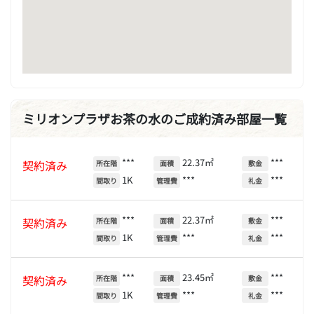
ミリオンプラザお茶の水のご成約済み部屋一覧
***
22.37㎡
***
契約済み
所在階
面積
敷金
1K
***
***
間取り
管理費
礼金
***
22.37㎡
***
契約済み
所在階
面積
敷金
1K
***
***
間取り
管理費
礼金
***
23.45㎡
***
契約済み
所在階
面積
敷金
1K
***
***
間取り
管理費
礼金