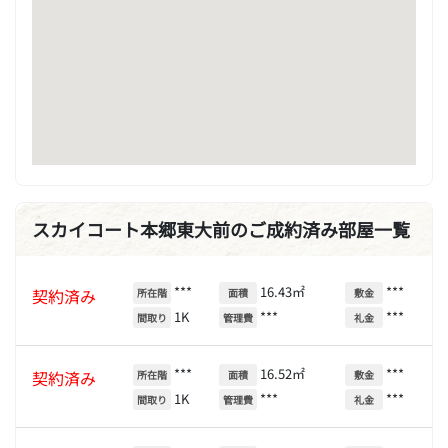
スカイコート本郷東大前のご成約済み部屋一覧
***
16.43㎡
***
契約済み
所在階
面積
敷金
1K
***
***
間取り
管理費
礼金
***
16.52㎡
***
契約済み
所在階
面積
敷金
1K
***
***
間取り
管理費
礼金