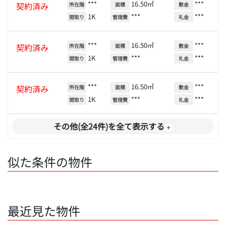
***
16.50㎡
***
契約済み
所在階
面積
敷金
1K
***
***
間取り
管理費
礼金
***
16.50㎡
***
契約済み
所在階
面積
敷金
1K
***
***
間取り
管理費
礼金
***
16.50㎡
***
契約済み
所在階
面積
敷金
1K
***
***
間取り
管理費
礼金
その他(全24件)を全て表示する
似た条件の物件
最近見た物件