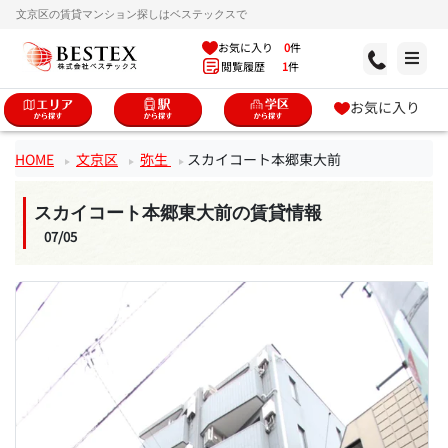
文京区の賃貸マンション探しはベステックスで
お気に入り
0
件
閲覧履歴
1
件
お気に入り
HOME
文京区
弥生
スカイコート本郷東大前
スカイコート本郷東大前の賃貸情報
07/05