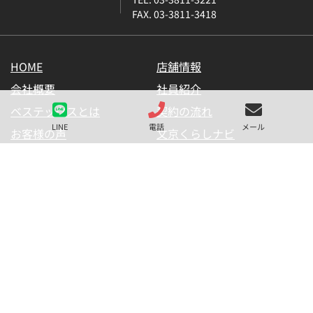
FAX. 03-3811-3418
HOME
店舗情報
会社概要
社員紹介
ベステックスとは
契約の流れ
LINE
電話
メール
お客様の声
文京くらしナビ
お気に入り一覧
メールマガジン
LINE公式アカウント
お問い合わせ
プライバシーポリシー
サイトマップ
金融商品の販売に関して
採用情報
仲介業者様用【内見申請】
【物件掲載申請】
(C) BESTEX Co. ALL RIGHTS RESERVED.