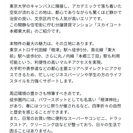
東京大学のキャンパスに隣接し、アカデミックで落ち着いた
空気が流れるこの地は、都心でありながらも驚くほど静かで
治安の良い、文京区内でも人気が高いエリアです。
この閑静な住宅街に佇む分譲賃貸マンション「スカイコート
本郷東大前」のご紹介です。
本物件の最大の魅力は、その立地にあります。
東京メトロ千代田線「根津」駅へ徒歩5分、南北線「東大
前」駅へ徒歩8分、さらに丸ノ内線「本郷三丁目」駅も利用
可能という、利便性の高いマルチアクセスを実現。
大手町や表参道などの都心主要エリアへダイレクトにアクセ
スできるため、忙しいビジネスパーソンや学生の方のライフ
スタイルを力強くサポートします。
周辺環境の豊かさも特筆すべき点です。
徒歩圏内には、パワースポットとしても名高い「根津神社」
があり、春にはつつじ祭りが催されるなど、四季折々の自然
と歴史を感じることができます。
また、日常のお買い物に便利なスーパーやコンビニ、ドラッ
グストア、クリーニング店などが整っており、日々の生活で
困ることはありません。