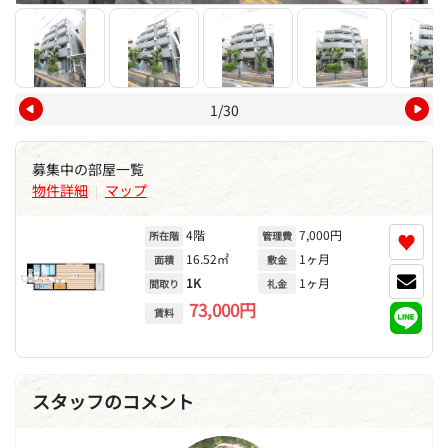
1/30
募集中の部屋一覧
物件詳細
マップ
|
4階
7,000円
♥
所在階
管理費
16.52㎡
1ヶ月
面積
敷金
1K
1ヶ月
間取り
礼金
73,000円
賃料
スタッフのコメント