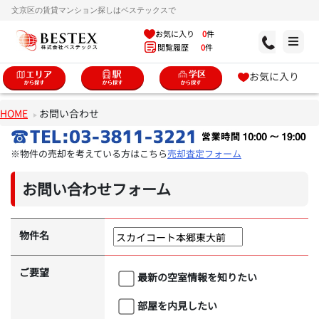
文京区の賃貸マンション探しはベステックスで
お気に入り
0
件
閲覧履歴
0
件
お気に入り
HOME
お問い合わせ
※物件の売却を考えている方はこちら
売却査定フォーム
お問い合わせフォーム
物件名
ご要望
最新の空室情報を知りたい
部屋を内見したい