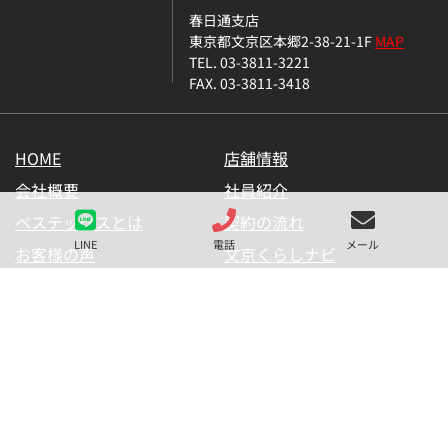
春日通支店
東京都文京区本郷2-38-21-1F
MAP
TEL. 03-3811-3221
FAX. 03-3811-3418
HOME
店舗情報
会社概要
社員紹介
ベステックスとは
契約の流れ
LINE
電話
メール
お客様の声
文京くらしナビ
お気に入り一覧
メールマガジン
LINE公式アカウント
お問い合わせ
プライバシーポリシー
サイトマップ
金融商品の販売に関して
採用情報
仲介業者様用【内見申請】
【物件掲載申請】