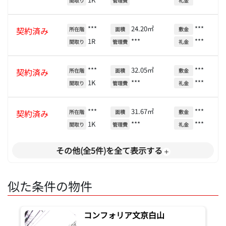
間取り
管理費
礼金
***
24.20㎡
***
契約済み
所在階
面積
敷金
1R
***
***
間取り
管理費
礼金
***
32.05㎡
***
契約済み
所在階
面積
敷金
1K
***
***
間取り
管理費
礼金
***
31.67㎡
***
契約済み
所在階
面積
敷金
1K
***
***
間取り
管理費
礼金
その他(全5件)を全て表示する
似た条件の物件
コンフォリア文京白山