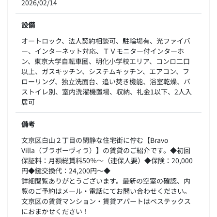
2026/02/14
設備
オートロック、法人契約相談可、駐輪場有、光ファイバ
ー、インターネット対応、ＴＶモニター付インターホ
ン、東京大学自転車圏、明化小学校エリア、コンロ二口
以上、ガスキッチン、システムキッチン、エアコン、フ
ローリング、独立洗面台、追い焚き機能、浴室乾燥、バ
ストイレ別、室内洗濯機置場、収納、礼金1以下、2人入
居可
備考
文京区白山２丁目の閑静な住宅街に佇む【Bravo
Villa（ブラボーヴィラ）】の賃貸のご紹介です。◆初回
保証料：月額総賃料50％～（連保人要）◆保険：20,000
円◆鍵交換代：24,200円～◆
詳細閲覧ありがとうございます。最新の空室の確認、内
覧のご予約はメール・電話にてお問い合わせください。
文京区の賃貸マンション・賃貸アパートはベステックス
におまかせください！