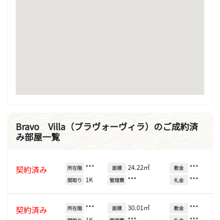
Bravo Villa（ブラヴォーヴィラ）のご成約済
み部屋一覧
***
24.22㎡
***
契約済み
所在階
面積
敷金
1K
***
***
間取り
管理費
礼金
***
30.01㎡
***
契約済み
所在階
面積
敷金
1K
***
***