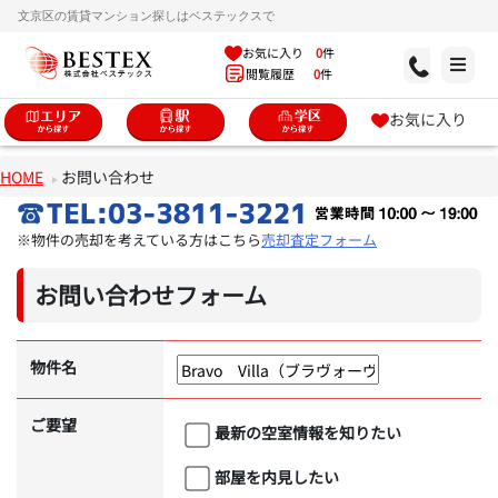
文京区の賃貸マンション探しはベステックスで
お気に入り
0
件
閲覧履歴
0
件
お気に入り
HOME
お問い合わせ
※物件の売却を考えている方はこちら
売却査定フォーム
お問い合わせフォーム
物件名
ご要望
最新の空室情報を知りたい
部屋を内見したい