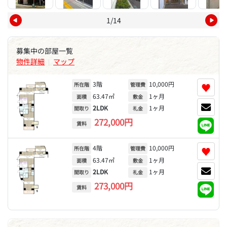
1/14
募集中の部屋一覧
物件詳細
マップ
|
3階
10,000円
♥
所在階
管理費
63.47㎡
1ヶ月
面積
敷金
2LDK
1ヶ月
間取り
礼金
272,000円
賃料
4階
10,000円
♥
所在階
管理費
63.47㎡
1ヶ月
面積
敷金
2LDK
1ヶ月
間取り
礼金
273,000円
賃料