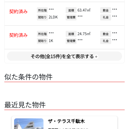
***
63.47㎡
***
契約済み
所在階
面積
敷金
2LDK
***
***
間取り
管理費
礼金
***
24.75㎡
***
契約済み
所在階
面積
敷金
1K
***
***
間取り
管理費
礼金
その他(全15件)を全て表示する
似た条件の物件
最近見た物件
ザ・テラス千駄木