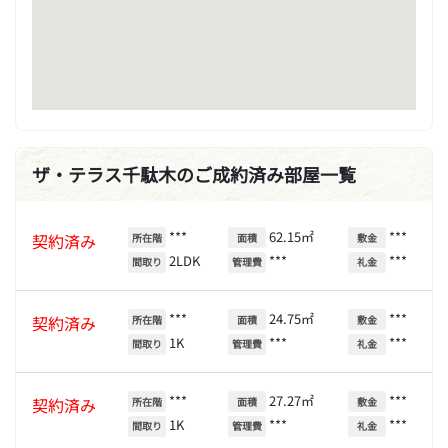
ザ・テラス千駄木のご成約済み部屋一覧
***
62.15㎡
***
契約済み
所在階
面積
敷金
2LDK
***
***
間取り
管理費
礼金
***
24.75㎡
***
契約済み
所在階
面積
敷金
1K
***
***
間取り
管理費
礼金
***
27.27㎡
***
契約済み
所在階
面積
敷金
1K
***
***
間取り
管理費
礼金