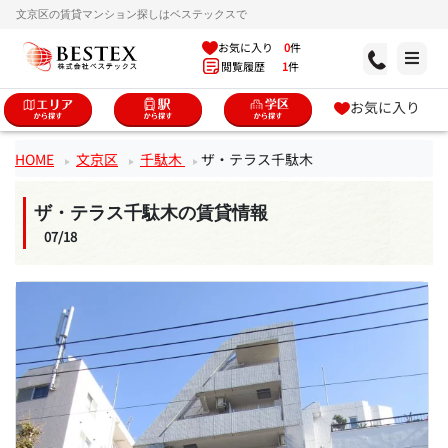
文京区の賃貸マンション探しはベステックスで
お気に入り
0
件
閲覧履歴
1
件
お気に入り
HOME
文京区
千駄木
ザ・テラス千駄木
ザ・テラス千駄木の賃貸情報
07/18