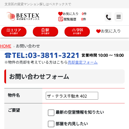
文京区の賃貸マンション探しはベステックスで
お気に入り
0
件
閲覧履歴
0
件
お気に入り
HOME
お問い合わせ
※物件の売却を考えている方はこちら
売却査定フォーム
お問い合わせフォーム
物件名
ご要望
最新の空室情報を知りたい
部屋を内見したい