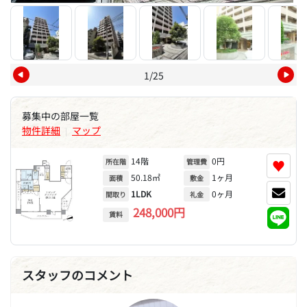
1/25
募集中の部屋一覧
物件詳細
マップ
|
14階
0円
♥
所在階
管理費
50.18㎡
1ヶ月
面積
敷金
1LDK
0ヶ月
間取り
礼金
248,000円
賃料
スタッフのコメント