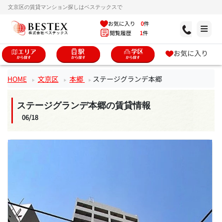
文京区の賃貸マンション探しはベステックスで
お気に入り
0
件
閲覧履歴
1
件
お気に入り
HOME
文京区
本郷
ステージグランデ本郷
ステージグランデ本郷の賃貸情報
06/18