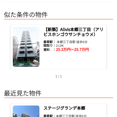
似た条件の物件
【新築】Alivis本郷三丁目（アリ
ビスホンゴウサンチョウメ）
最寄駅：
本郷三丁目駅 徒歩6分
間取り：
1LDK
25.3万円～25.7万円
賃料 ：
1 / 1
最近見た物件
ステージグランデ本郷
最寄駅：
本郷三丁目駅 徒歩6分