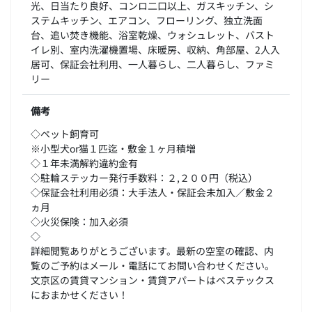
光、日当たり良好、コンロ二口以上、ガスキッチン、シ
ステムキッチン、エアコン、フローリング、独立洗面
台、追い焚き機能、浴室乾燥、ウォシュレット、バスト
イレ別、室内洗濯機置場、床暖房、収納、角部屋、2人入
居可、保証会社利用、一人暮らし、二人暮らし、ファミ
リー
備考
◇ペット飼育可
※小型犬or猫１匹迄・敷金１ヶ月積増
◇１年未満解約違約金有
◇駐輪ステッカー発行手数料：２,２００円（税込）
◇保証会社利用必須：大手法人・保証会未加入／敷金２
ヵ月
◇火災保険：加入必須
◇
詳細閲覧ありがとうございます。最新の空室の確認、内
覧のご予約はメール・電話にてお問い合わせください。
文京区の賃貸マンション・賃貸アパートはベステックス
におまかせください！