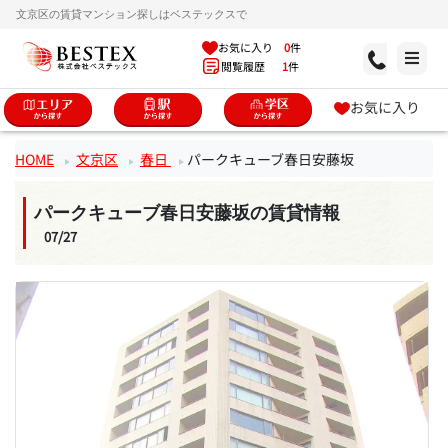
文京区の賃貸マンション探しはベステックスで
お気に入り
0
件
閲覧履歴
1
件
お気に入り
HOME
文京区
春日
パークキューブ春日安藤坂
パークキューブ春日安藤坂の賃貸情報
07/27