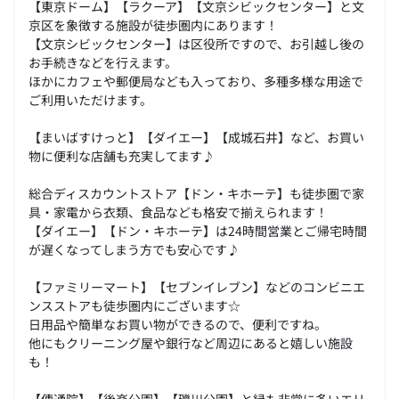
【東京ドーム】【ラクーア】【文京シビックセンター】と文
京区を象徴する施設が徒歩圏内にあります！
【文京シビックセンター】は区役所ですので、お引越し後の
お手続きなどを行えます。
ほかにカフェや郵便局なども入っており、多種多様な用途で
ご利用いただけます。
【まいばすけっと】【ダイエー】【成城石井】など、お買い
物に便利な店舗も充実してます♪
総合ディスカウントストア【ドン・キホーテ】も徒歩圏で家
具・家電から衣類、食品なども格安で揃えられます！
【ダイエー】【ドン・キホーテ】は24時間営業とご帰宅時間
が遅くなってしまう方でも安心です♪
【ファミリーマート】【セブンイレブン】などのコンビニエ
ンスストアも徒歩圏内にございます☆
日用品や簡単なお買い物ができるので、便利ですね。
他にもクリーニング屋や銀行など周辺にあると嬉しい施設
も！
【傳通院】【後楽公園】【礫川公園】と緑も非常に多いエリ