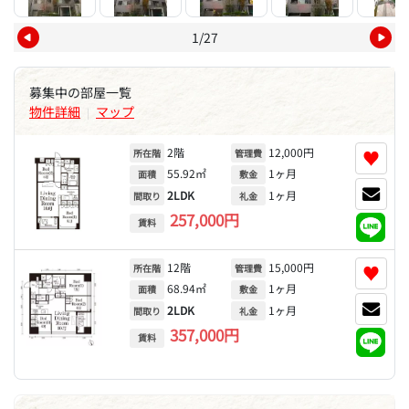
1/27
募集中の部屋一覧
物件詳細
マップ
|
2階
12,000円
♥
所在階
管理費
55.92㎡
1ヶ月
面積
敷金
2LDK
1ヶ月
間取り
礼金
257,000円
賃料
12階
15,000円
♥
所在階
管理費
68.94㎡
1ヶ月
面積
敷金
2LDK
1ヶ月
間取り
礼金
357,000円
賃料