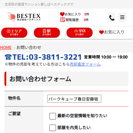
文京区の賃貸マンション探しはベステックスで
お気に入り
0
件
閲覧履歴
0
件
お気に入り
HOME
お問い合わせ
※物件の売却を考えている方はこちら
売却査定フォーム
お問い合わせフォーム
物件名
ご要望
最新の空室情報を知りたい
部屋を内見したい