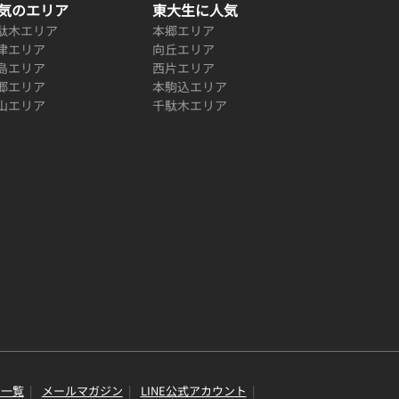
気のエリア
東大生に人気
駄木エリア
本郷エリア
津エリア
向丘エリア
島エリア
西片エリア
郷エリア
本駒込エリア
山エリア
千駄木エリア
り一覧
メールマガジン
LINE公式アカウント