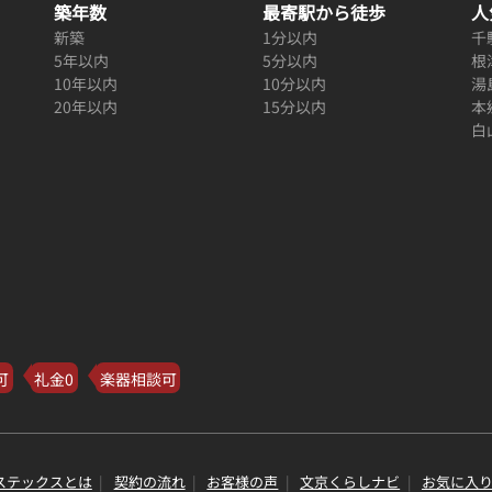
築年数
最寄駅から徒歩
人
新築
1分以内
千
5年以内
5分以内
根
10年以内
10分以内
湯
20年以内
15分以内
本
白
可
礼金0
楽器相談可
ステックスとは
契約の流れ
お客様の声
文京くらしナビ
お気に入