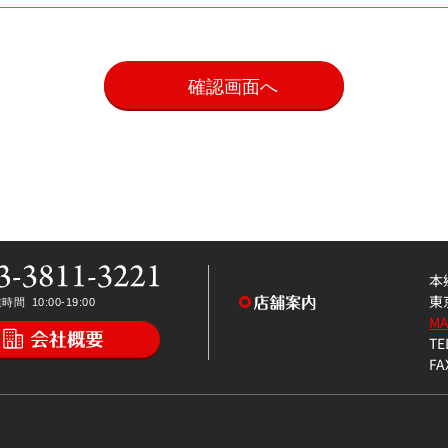
。
本
東
M
TE
FA