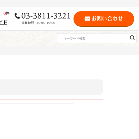
歴
0
件
イド