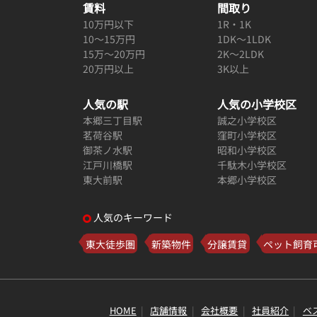
賃料
間取り
10万円以下
1R・1K
10～15万円
1DK～1LDK
15万～20万円
2K～2LDK
20万円以上
3K以上
人気の駅
人気の小学校区
本郷三丁目駅
誠之小学校区
茗荷谷駅
窪町小学校区
御茶ノ水駅
昭和小学校区
江戸川橋駅
千駄木小学校区
東大前駅
本郷小学校区
人気のキーワード
東大徒歩圏
新築物件
分譲賃貸
ペット飼育
HOME
店舗情報
会社概要
社員紹介
ベ