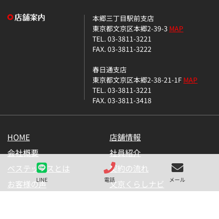
本郷三丁目駅前支店
東京都文京区本郷2-39-3
MAP
TEL. 03-3811-3221
FAX. 03-3811-3222
春日通支店
東京都文京区本郷2-38-21-1F
MAP
TEL. 03-3811-3221
FAX. 03-3811-3418
HOME
店舗情報
会社概要
社員紹介
ベステックスとは
契約の流れ
LINE
電話
メール
お客様の声
文京くらしナビ
お気に入り一覧
メールマガジン
LINE公式アカウント
お問い合わせ