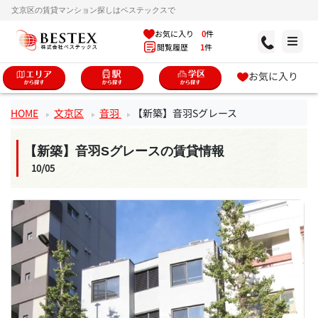
文京区の賃貸マンション探しはベステックスで
お気に入り
0
件
閲覧履歴
1
件
お気に入り
HOME
文京区
音羽
【新築】音羽Sグレース
【新築】音羽Sグレースの賃貸情報
10/05