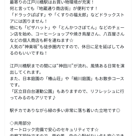
最寄りの江戸川橋駅はお買い物環境が充実！
何と言っても『地蔵通り商店街』が便利です！
「ドラックぱぱす」や「くすりの福太郎」などドラックスト
アには困りません！
他にも「ピザハット」や「とんかつさぼてん」などのチェー
ン店を始め、コーヒーショップや焼き鳥屋さん、八百屋さん
などの個人商店も軒を連ねます☆
人気の“神楽坂”も徒歩圏内ですので、休日に足を延ばしてみ
るのもいいですね！
江戸川橋駅までの間には“神田川”が流れ、風情ある日常を演
出してくれます。
また、日本庭園の「椿山荘」や「細川庭園」もお散歩コース
です。
「区立目白台運動公園」もありますので、リフレッシュに行
ってみるのもアリです♪
駅チカでありながら緑の多い非常に落ち着いた立地です◎
◇共用部分
オートロック完備で安心のセキュリティです☆
内廊下設計ですので、雨や風、虫の心配がない点も安心でき