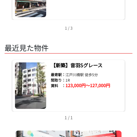
1 / 3
最近見た物件
【新築】音羽Sグレース
最寄駅：
江戸川橋駅 徒歩5分
間取り：
1R
123,000円～127,000円
賃料 ：
1 / 1