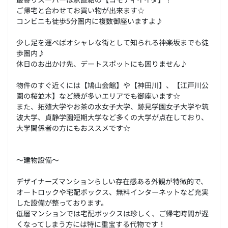
ご帰宅と合わせてお買い物が出来ます☆
コンビニも徒歩5分圏内に複数御座いますよ♪
少し足を運べばオシャレな街として知られる神楽坂までも徒
歩圏内♪
休日のお出かけ先、デートスポットにも困りません♪
物件のすぐ近くには【鳩山会館】や【神田川】、【江戸川公
園の桜並木】など緑が多いエリアでも御座います☆
また、拓殖大学やお茶の水女子大学、跡見学園女子大学や筑
波大学、貞静学園短期大学など多くの大学が点在しており、
大学関係者の方にもおススメです☆
～建物設備～
デザイナーズマンションらしい存在感ある外観が特徴的で、
オートロックや宅配ボックス、無料インターネットなど充実
した設備が整っております。
低層マンションでは宅配ボックスは珍しく、ご帰宅時間が遅
くなってしまう方には特に重宝する代物です！