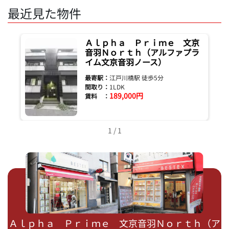
最近見た物件
Ａｌｐｈａ Ｐｒｉｍｅ 文京
音羽Ｎｏｒｔｈ（アルファプラ
イム文京音羽ノース）
最寄駅：
江戸川橋駅 徒歩5分
間取り：
1LDK
189,000円
賃料 ：
1 / 1
Ａｌｐｈａ Ｐｒｉｍｅ 文京音羽Ｎｏｒｔｈ（ア