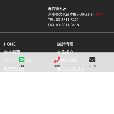
春日通支店
東京都文京区本郷2-38-21-1F
MAP
TEL. 03-3811-3221
FAX. 03-3811-3418
HOME
店舗情報
会社概要
社員紹介
ベステックスとは
契約の流れ
LINE
電話
メール
お客様の声
文京くらしナビ
お気に入り一覧
メールマガジン
LINE公式アカウント
お問い合わせ
プライバシーポリシー
サイトマップ
金融商品の販売に関して
採用情報
仲介業者様用【内見申請】
【物件掲載申請】