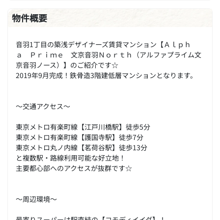
物件概要
音羽1丁目の築浅デザイナーズ賃貸マンション【Ａｌｐｈ
ａ Ｐｒｉｍｅ 文京音羽Ｎｏｒｔｈ（アルファプライム文
京音羽ノース）】のご紹介です☆
2019年9月完成！鉄骨造3階建低層マンションとなります。
～交通アクセス～
東京メトロ有楽町線【江戸川橋駅】徒歩5分
東京メトロ有楽町線【護国寺駅】徒歩7分
東京メトロ丸ノ内線【茗荷谷駅】徒歩13分
と複数駅・路線利用可能な好立地！
主要都心部へのアクセスが抜群です☆
～周辺環境～
最寄りスーパーは駅直結の【コモディイイダ】！