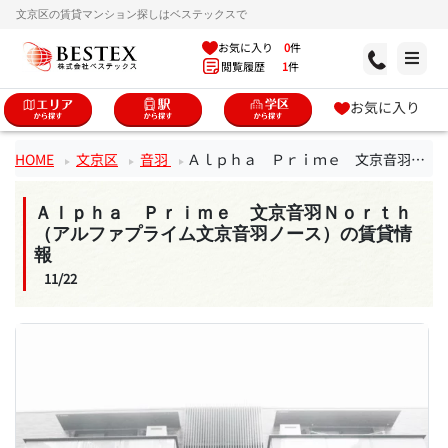
文京区の賃貸マンション探しはベステックスで
お気に入り
0
件
閲覧履歴
1
件
お気に入り
HOME
文京区
音羽
Ａｌｐｈａ Ｐｒｉｍｅ 文京音羽Ｎｏｒｔｈ（アルファプライム文京音羽ノース）
Ａｌｐｈａ Ｐｒｉｍｅ 文京音羽Ｎｏｒｔｈ
（アルファプライム文京音羽ノース）の賃貸情
報
11/22