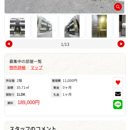
1/13
募集中の部屋一覧
物件詳細
マップ
|
2階
11,000円
♥
所在階
管理費
35.71㎡
0ヶ月
面積
敷金
1LDK
1ヶ月
間取り
礼金
189,000円
賃料
スタッフのコメント