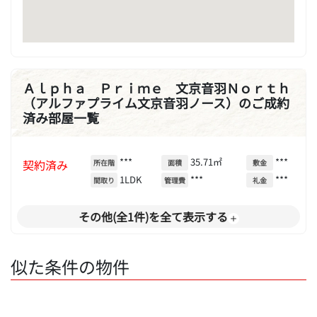
Ａｌｐｈａ Ｐｒｉｍｅ 文京音羽Ｎｏｒｔｈ
（アルファプライム文京音羽ノース）のご成約
済み部屋一覧
***
35.71㎡
***
契約済み
所在階
面積
敷金
1LDK
***
***
間取り
管理費
礼金
その他(全1件)を全て表示する
似た条件の物件