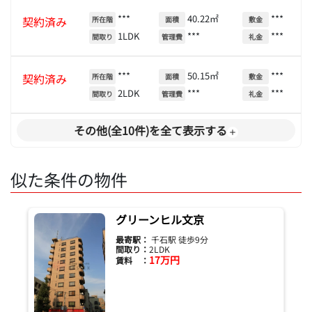
***
40.22㎡
***
契約済み
所在階
面積
敷金
1LDK
***
***
間取り
管理費
礼金
***
50.15㎡
***
契約済み
所在階
面積
敷金
2LDK
***
***
間取り
管理費
礼金
その他(全10件)を全て表示する
似た条件の物件
グリーンヒル文京
最寄駅：
千石駅 徒歩9分
間取り：
2LDK
17万円
賃料 ：