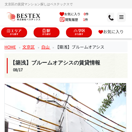
文京区の賃貸マンション探しはベステックスで
お気に入り
0
件
閲覧履歴
1
件
お気に入り
HOME
文京区
白山
【築浅】ブルームオアシス
【築浅】ブルームオアシスの賃貸情報
08/17