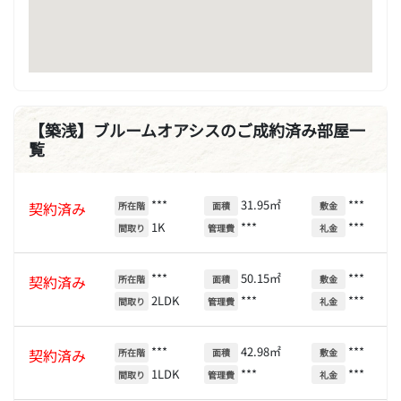
【築浅】ブルームオアシスのご成約済み部屋一
覧
***
31.95㎡
***
契約済み
所在階
面積
敷金
1K
***
***
間取り
管理費
礼金
***
50.15㎡
***
契約済み
所在階
面積
敷金
2LDK
***
***
間取り
管理費
礼金
***
42.98㎡
***
契約済み
所在階
面積
敷金
1LDK
***
***
間取り
管理費
礼金