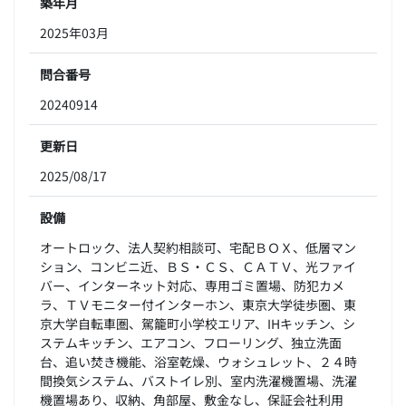
築年月
2025年03月
問合番号
20240914
更新日
2025/08/17
設備
オートロック、法人契約相談可、宅配ＢＯＸ、低層マン
ション、コンビニ近、ＢＳ・ＣＳ、ＣＡＴＶ、光ファイ
バー、インターネット対応、専用ゴミ置場、防犯カメ
ラ、ＴＶモニター付インターホン、東京大学徒歩圏、東
京大学自転車圏、駕籠町小学校エリア、IHキッチン、シ
ステムキッチン、エアコン、フローリング、独立洗面
台、追い焚き機能、浴室乾燥、ウォシュレット、２４時
間換気システム、バストイレ別、室内洗濯機置場、洗濯
機置場あり、収納、角部屋、敷金なし、保証会社利用