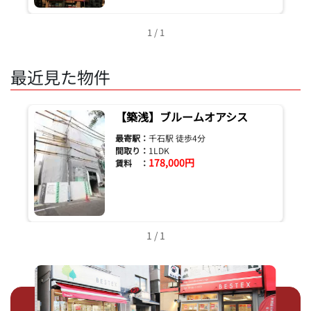
1 / 1
最近見た物件
【築浅】ブルームオアシス
最寄駅：
千石駅 徒歩4分
間取り：
1LDK
178,000円
賃料 ：
1 / 1