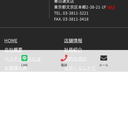
春日通支店
東京都文京区本郷2-38-21-1F
MAP
TEL. 03-3811-3221
FAX. 03-3811-3418
HOME
店舗情報
会社概要
社員紹介
ベステックスとは
契約の流れ
LINE
電話
メール
お客様の声
文京くらしナビ
お気に入り一覧
メールマガジン
LINE公式アカウント
お問い合わせ
プライバシーポリシー
サイトマップ
金融商品の販売に関して
採用情報
仲介業者様用【内見申請】
【物件掲載申請】