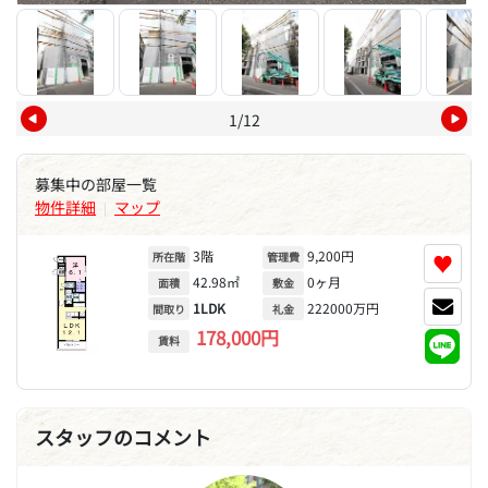
1/12
募集中の部屋一覧
物件詳細
マップ
|
3階
9,200円
♥
所在階
管理費
42.98㎡
0ヶ月
面積
敷金
1LDK
222000万円
間取り
礼金
178,000円
賃料
スタッフのコメント