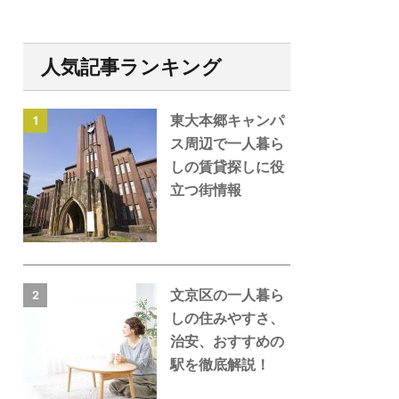
人気記事ランキング
東大本郷キャンパ
1
ス周辺で一人暮ら
しの賃貸探しに役
立つ街情報
文京区の一人暮ら
2
しの住みやすさ、
治安、おすすめの
駅を徹底解説！