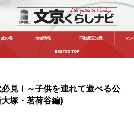
し虎の巻
地域情報
不動産豆知識
マン
BESTEX TOP
代必見！～子供を連れて遊べる公
新大塚・茗荷谷編)