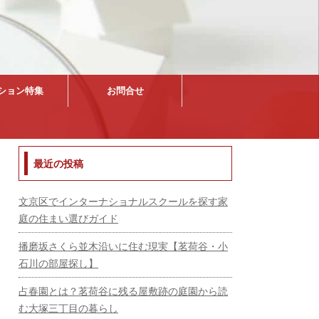
ション特集
お問合せ
最近の投稿
文京区でインターナショナルスクールを探す家
庭の住まい選びガイド
播磨坂さくら並木沿いに住む現実【茗荷谷・小
石川の部屋探し】
占春園とは？茗荷谷に残る屋敷跡の庭園から読
む大塚三丁目の暮らし