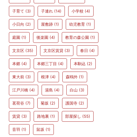
子育て
(3)
子連れ
(14)
小学校
(4)
小日向
(2)
屋敷跡
(1)
幼児教育
(1)
庭園
(1)
後楽園
(4)
教育の森公園
(1)
文京区
(35)
文京区賃貸
(3)
春日
(4)
本郷
(4)
本郷三丁目
(4)
本駒込
(2)
東大前
(3)
根津
(4)
森鴎外
(1)
江戸川橋
(4)
湯島
(4)
白山
(3)
茗荷谷
(7)
菊坂
(2)
護国寺
(2)
賃貸
(3)
路地裏
(1)
部屋探し
(55)
音羽
(1)
鼠坂
(1)