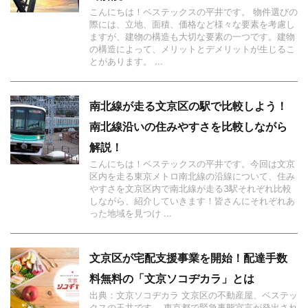
こんにちは！ベステックスの平井です。 物件選びの
際には、立地、面積、価格など様々な要素を考慮し
ますが、建物の構造も大切な要素の一つです。建物
の構造によって、メリットとデメリットが生じるこ
とがあります。 ...
南北線が走る文京区の駅で比較しよう！
南北線沿いの住みやすさを比較しながら
解説！
こんにちは！ベステックスの平井です。今回は文京
区内を走る東京メトロ南北線の沿線について、住み
やすさを文京区内で南北線が走る3駅それぞれ比較
しながら、紹介していきます！皆さんにそれぞれあ
った地域を見つけ ...
文京区が宅配支援事業を開始！配達手数
料無料の「文京ソコヂカラ」とは
出典：文京ソコヂカラ 文京区の不動産屋、ベステッ
クスの玉井です。 東京都で緊急事態宣言が発出され