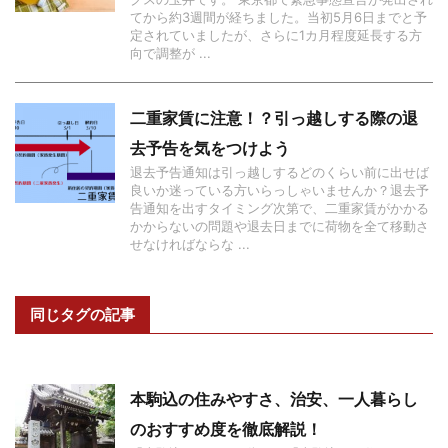
てから約3週間が経ちました。当初5月6日までと予
定されていましたが、さらに1カ月程度延長する方
向で調整が ...
二重家賃に注意！？引っ越しする際の退
去予告を気をつけよう
退去予告通知は引っ越しするどのくらい前に出せば
良いか迷っている方いらっしゃいませんか？退去予
告通知を出すタイミング次第で、二重家賃がかかる
かからないの問題や退去日までに荷物を全て移動さ
せなければならな ...
同じタグの記事
本駒込の住みやすさ、治安、一人暮らし
のおすすめ度を徹底解説！