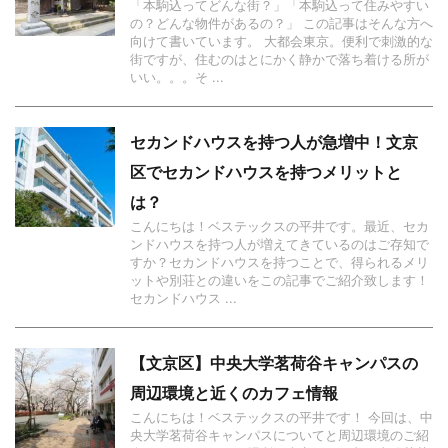
「本駒込ってどんな街？」「本駒込って住みやすい
の？どんな物件があるの？」 この記事はそんな方へ
向けて書いています。 大都会東京。便利で刺激的な
街ですが、住むのはとにかく静かで落ち着ける所が
いい。。。そ ...
セカンドハウスを持つ人が急増中！文京
区でセカンドハウスを持つメリットと
は？
こんにちは！ベステックスの平井です。最近、セカ
ンドハウスを持つ人が増えてきているのはご存知で
すか？セカンドハウスを持つことで、得られるメリ
ットや別荘との違いをこの記事でご紹介致します！
セカンドハウス ...
【文京区】中央大学茗荷谷キャンパスの
周辺環境と近くのカフェ情報
こんにちは！ベステックスの平井です！ 今回は、中
央大学茗荷谷キャンパスについてと周辺環境のご紹