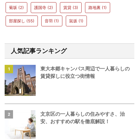
菊坂
(2)
護国寺
(2)
賃貸
(3)
路地裏
(1)
部屋探し
(55)
音羽
(1)
鼠坂
(1)
人気記事ランキング
東大本郷キャンパス周辺で一人暮らしの
1
賃貸探しに役立つ街情報
文京区の一人暮らしの住みやすさ、治
2
安、おすすめの駅を徹底解説！