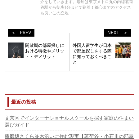
介をしていきます。場所は東京メトロ丸の内線茗荷
谷駅から徒歩1分ほどで到着！都心までのアクセス
も良いこの立地 ...
＜ PREV
NEXT ＞
閑散期の部屋探しに
外国人留学生が日本
おける特徴やメリッ
で部屋探しをする際
ト・デメリット
に知っておくべきこ
と
最近の投稿
文京区でインターナショナルスクールを探す家庭の住まい
選びガイド
播磨坂さくら並木沿いに住む現実【茗荷谷・小石川の部屋