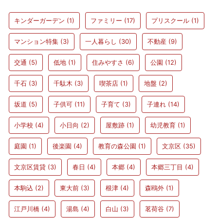
キンダーガーデン
(1)
ファミリー
(17)
プリスクール
(1)
マンション特集
(3)
一人暮らし
(30)
不動産
(9)
交通
(5)
低地
(1)
住みやすさ
(6)
公園
(12)
千石
(3)
千駄木
(3)
喫茶店
(1)
地盤
(2)
坂道
(5)
子供可
(11)
子育て
(3)
子連れ
(14)
小学校
(4)
小日向
(2)
屋敷跡
(1)
幼児教育
(1)
庭園
(1)
後楽園
(4)
教育の森公園
(1)
文京区
(35)
文京区賃貸
(3)
春日
(4)
本郷
(4)
本郷三丁目
(4)
本駒込
(2)
東大前
(3)
根津
(4)
森鴎外
(1)
江戸川橋
(4)
湯島
(4)
白山
(3)
茗荷谷
(7)