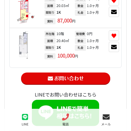
♥
20.03㎡
1.0ヶ月
面積
敷金
1K
1.0ヶ月
間取り
礼金
87,000
円
賃料
10階
0円
♥
所在階
管理費
20.40㎡
1.0ヶ月
面積
敷金
1K
1.0ヶ月
間取り
礼金
100,000
円
賃料
LINEでお問い合わせはこちら
LINE
電話
メール