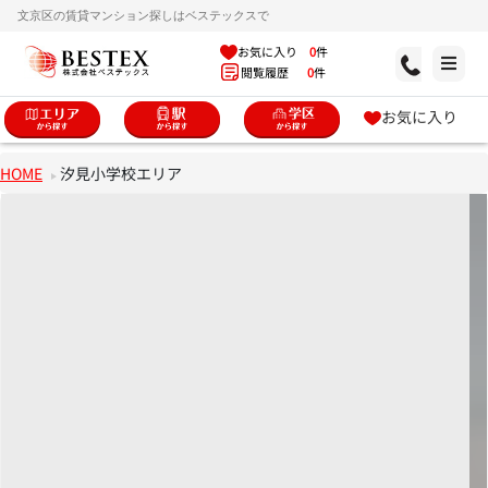
文京区の賃貸マンション探しはベステックスで
お気に入り
0
件
閲覧履歴
0
件
お気に入り
HOME
汐見小学校エリア