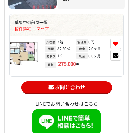
募集中の部屋一覧
物件詳細
マップ
|
3階
0円
♥
所在階
管理費
82.30㎡
2.0ヶ月
面積
敷金
1K
0.0ヶ月
間取り
礼金
275,000
円
賃料
LINEでお問い合わせはこちら