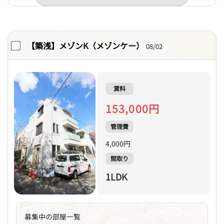
【築浅】メゾンK（メゾンケー）
08/02
賃料
153,000円
管理費
4,000円
間取り
1LDK
募集中の部屋一覧