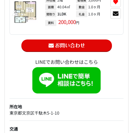
♥
所在階
管理費
40.04㎡
1.0ヶ月
面積
敷金
1LDK
1.0ヶ月
間取り
礼金
200,000
円
賃料
LINEでお問い合わせはこちら
所在地
東京都文京区千駄木5-1-10
交通