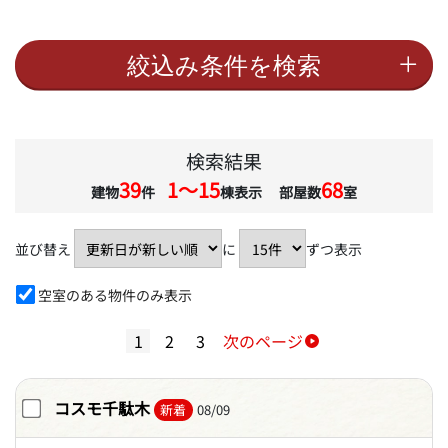
検索結果
39
1〜15
68
建物
件
棟表示 部屋数
室
並び替え
に
ずつ表示
空室のある物件のみ表示
1
2
3
次のページ
コスモ千駄木
新着
08/09