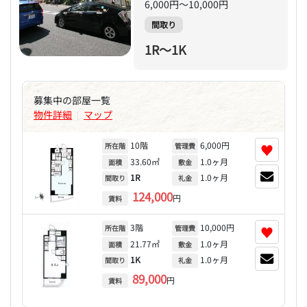
6,000円～10,000円
間取り
1R～1K
募集中の部屋一覧
物件詳細
マップ
|
10階
6,000円
♥
所在階
管理費
33.60㎡
1.0ヶ月
面積
敷金
1R
1.0ヶ月
間取り
礼金
124,000
円
賃料
3階
10,000円
♥
所在階
管理費
21.77㎡
1.0ヶ月
面積
敷金
1K
1.0ヶ月
間取り
礼金
89,000
円
賃料