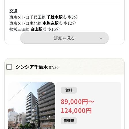
交通
東京メトロ千代田線
千駄木駅
徒歩3分
東京メトロ南北線
本駒込駅
徒歩12分
都営三田線
白山駅
徒歩15分
シンシア千駄木
07/30
賃料
89,000円～
124,000円
管理費