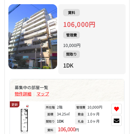
賃料
106,000円
管理費
10,000円
間取り
1DK
募集中の部屋一覧
物件詳細
マップ
|
更新
2階
10,000円
♥
所在階
管理費
34.25㎡
1.0ヶ月
面積
敷金
1DK
1.0ヶ月
間取り
礼金
106,000
円
賃料