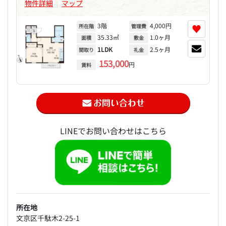
物件詳細
マップ
|
3階
4,000円
♥
所在階
管理費
35.33㎡
1.0ヶ月
面積
敷金
1LDK
2.5ヶ月
間取り
礼金
153,000
円
賃料
LINEでお問い合わせはこちら
所在地
文京区千駄木2-25-1