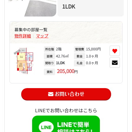
1LDK
募集中の部屋一覧
物件詳細
マップ
|
2階
15,000円
♥
所在階
管理費
42.76㎡
1.0ヶ月
面積
敷金
1LDK
0.0ヶ月
間取り
礼金
205,000
円
賃料
LINEでお問い合わせはこちら