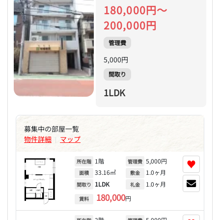
180,000円～
200,000円
管理費
5,000円
間取り
1LDK
募集中の部屋一覧
物件詳細
マップ
|
1階
5,000円
♥
所在階
管理費
33.16㎡
1.0ヶ月
面積
敷金
1LDK
1.0ヶ月
間取り
礼金
180,000
円
賃料
2階
5,000円