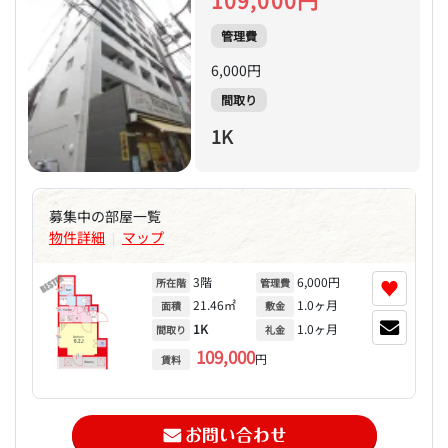
管理費
6,000円
間取り
1K
募集中の部屋一覧
物件詳細
マップ
|
3階
6,000円
♥
所在階
管理費
21.46㎡
1.0ヶ月
面積
敷金
1K
1.0ヶ月
間取り
礼金
109,000
円
賃料