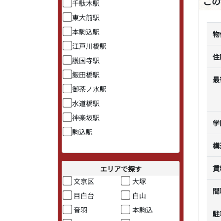
この
千駄木駅
東大前駅
本駒込駅
物
江戸川橋駅
住
護国寺駅
飯田橋駅
最
御茶ノ水駅
水道橋駅
神楽坂駅
学
駒込駅
構
賃
エリアで探す
文京区
大塚
間
目白台
白山
音羽
本駒込
駐