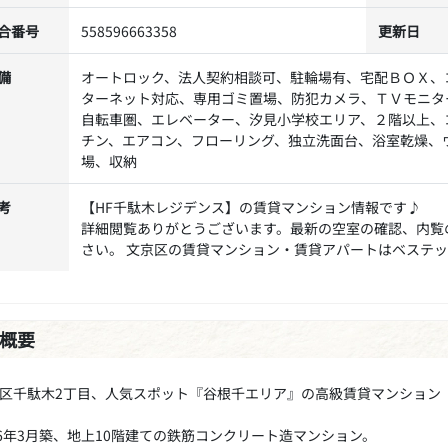
合番号
558596663358
更新日
備
オートロック、法人契約相談可、駐輪場有、宅配ＢＯＸ、
ターネット対応、専用ゴミ置場、防犯カメラ、ＴＶモニタ
自転車圏、エレベーター、汐見小学校エリア、２階以上、
チン、エアコン、フローリング、独立洗面台、浴室乾燥、
場、収納
考
【HF千駄木レジデンス】の賃貸マンション情報です♪
詳細閲覧ありがとうございます。最新の空室の確認、内覧
さい。 文京区の賃貸マンション・賃貸アパートはベステ
概要
区千駄木2丁目、人気スポット『谷根千エリア』の高級賃貸マンション
06年3月築、地上10階建ての鉄筋コンクリート造マンション。