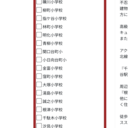
礫川小学校
不忍
建物
柳町小学校
方に
指ケ谷小学校
高級
林町小学校
キュ
明化小学校
また
青柳小学校
アク
関口台町小
北線
小日向台町小
金富小学校
『千
谷駅
窪町小学校
大塚小学校
周辺
『根
湯島小学校
他に
誠之小学校
く住
根津小学校
徒歩
千駄木小学校
スス
汐見小学校