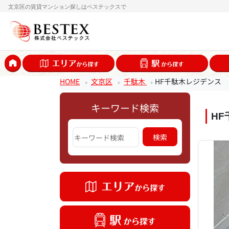
文京区の賃貸マンション探しはベステックスで
HOME
文京区
千駄木
HF千駄木レジデンス
キーワード検索
H