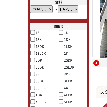
賃料
〜
間取り
1R
1K
1SK
1DK
1SDK
1LDK
1SLDK
2K
2DK
2SDK
2LDK
2SLDK
3K
3DK
3SDK
3LDK
3SLDK
4K
ス
4DK
4LDK
4SLDK
5LDK