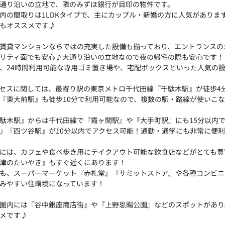
通り沿いの立地で、隣のみずほ銀行が目印の物件です。
内の間取りは1LDKタイプで、主にカップル・新婚の方に人気がありま
もオススメです♪
賃貸マンションならではの充実した設備も揃っており、エントランスの
リティ面でも安心♪大通り沿いの立地なので夜の帰宅の際も安心です！
、24時間利用可能な専用ゴミ置き場や、宅配ボックスといった人気の
セスに関しては、最寄り駅の東京メトロ千代田線『千駄木駅』が徒歩4
『東大前駅』も徒歩10分で利用可能なので、複数の駅・路線が使いこ
駄木駅』からは千代田線で『霞ヶ関駅』や『大手町駅』にも15分以内
』『四ツ谷駅』が10分以内でアクセス可能！通勤・通学にも非常に便
には、カフェや食べ歩き用にテイクアウト可能な飲食店などがとても豊
津のたいやき』もすぐ近くにあります！
も、スーパーマーケット『赤札堂』『サミットストア』や各種コンビニ
みやすい住環境になっています！
圏内には『谷中銀座商店街』や『上野恩賜公園』などのスポットがあり
メです♪