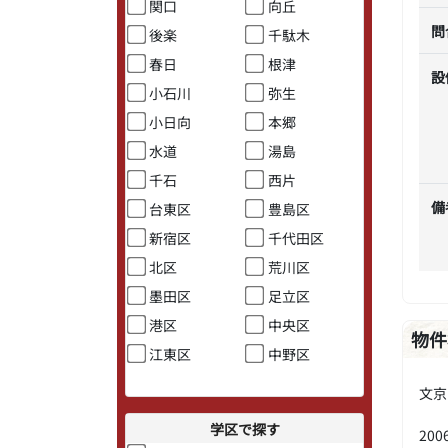
関口
向丘
問
後楽
千駄木
春日
根津
設
小石川
弥生
小日向
本郷
水道
湯島
千石
西片
備
台東区
豊島区
新宿区
千代田区
北区
荒川区
墨田区
足立区
港区
中央区
物件
江東区
中野区
文京
学区で探す
20