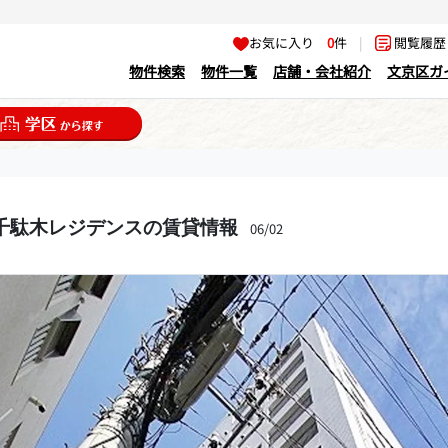
お気に入り
0
件
|
閲覧履
物件検索
物件一覧
店舗・会社紹介
文京区ガ
F千駄木レジデンスの賃貸情報
06/02