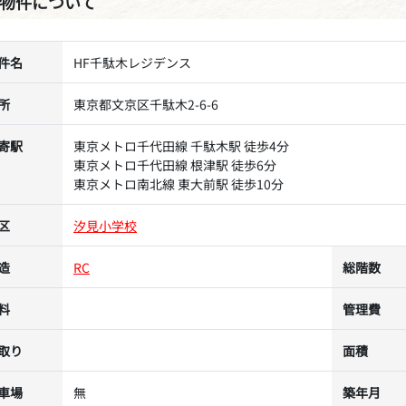
物件について
件名
HF千駄木レジデンス
所
東京都文京区千駄木2-6-6
寄駅
東京メトロ千代田線 千駄木駅 徒歩4分
東京メトロ千代田線 根津駅 徒歩6分
東京メトロ南北線 東大前駅 徒歩10分
区
汐見小学校
造
RC
総階数
料
管理費
取り
面積
車場
無
築年月