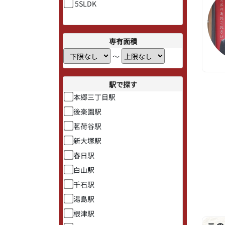
5SLDK
専有面積
〜
駅で探す
本郷三丁目駅
後楽園駅
茗荷谷駅
新大塚駅
春日駅
白山駅
千石駅
湯島駅
根津駅