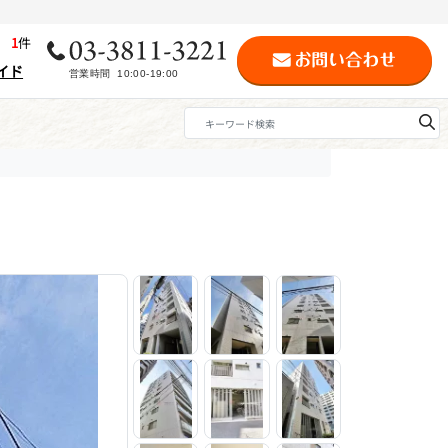
歴
1
件
イド