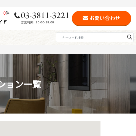
歴
0
件
イド
ション一覧