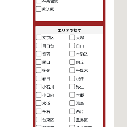
神楽坂駅
駒込駅
エリアで探す
文京区
大塚
目白台
白山
音羽
本駒込
関口
向丘
後楽
千駄木
春日
根津
小石川
弥生
小日向
本郷
水道
湯島
千石
西片
台東区
豊島区