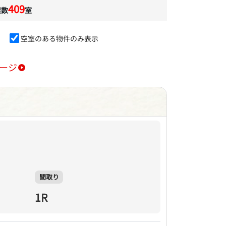
409
屋数
室
空室のある物件のみ表示
ージ
間取り
1R