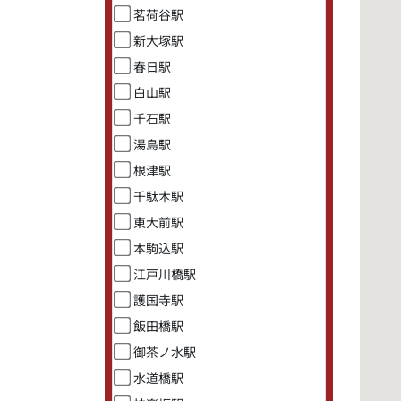
茗荷谷駅
新大塚駅
春日駅
白山駅
千石駅
湯島駅
根津駅
千駄木駅
東大前駅
本駒込駅
江戸川橋駅
護国寺駅
飯田橋駅
御茶ノ水駅
水道橋駅