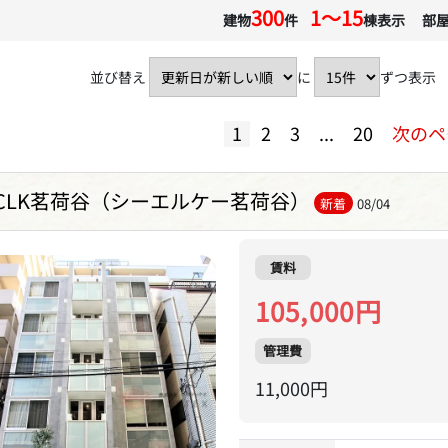
300
1〜15
建物
件
棟表示 部
並び替え
に
ずつ表示
1
2
3
...
20
次のペ
CLK茗荷谷（シーエルケー茗荷谷）
新着
08/04
賃料
105,000円
管理費
11,000円