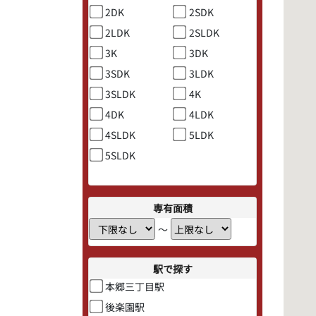
2DK
2SDK
2LDK
2SLDK
3K
3DK
3SDK
3LDK
3SLDK
4K
4DK
4LDK
4SLDK
5LDK
5SLDK
専有面積
〜
駅で探す
本郷三丁目駅
後楽園駅