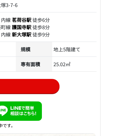
3-7-6
ノ内線
茗荷谷駅
徒歩6分
楽町線
護国寺駅
徒歩8分
ノ内線
新大塚駅
徒歩9分
規模
地上5階建て
専有面積
25.02㎡
中です。