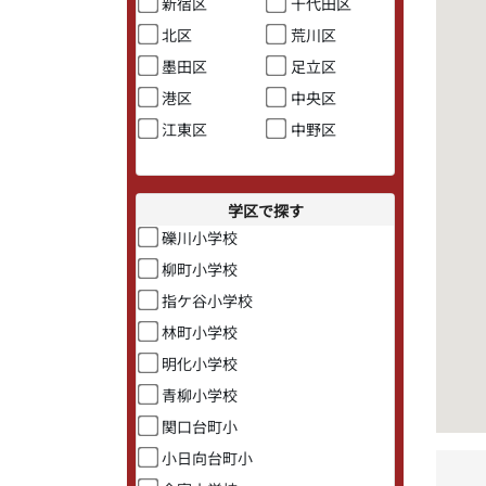
新宿区
千代田区
北区
荒川区
墨田区
足立区
港区
中央区
江東区
中野区
学区で探す
礫川小学校
柳町小学校
指ケ谷小学校
林町小学校
明化小学校
青柳小学校
関口台町小
小日向台町小