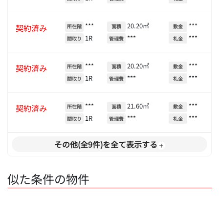
***
20.20㎡
***
契約済み
所在階
面積
敷金
1R
***
***
間取り
管理費
礼金
***
20.20㎡
***
契約済み
所在階
面積
敷金
1R
***
***
間取り
管理費
礼金
***
21.60㎡
***
契約済み
所在階
面積
敷金
1R
***
***
間取り
管理費
礼金
その他(全9件)を全て表示する
似た条件の物件