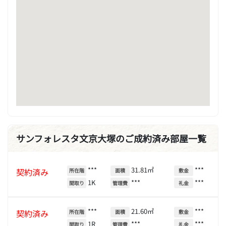
サンフォレスタ文京大塚のご成約済み部屋一覧
***
31.81㎡
***
契約済み
所在階
面積
敷金
1K
***
***
間取り
管理費
礼金
***
21.60㎡
***
契約済み
所在階
面積
敷金
1R
***
***
間取り
管理費
礼金