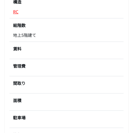
構造
RC
総階数
地上5階建て
賃料
管理費
間取り
面積
駐車場