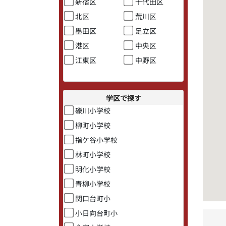
新宿区
千代田区
北区
荒川区
墨田区
足立区
港区
中央区
江東区
中野区
学区で探す
礫川小学校
柳町小学校
指ケ谷小学校
林町小学校
明化小学校
青柳小学校
関口台町小
小日向台町小