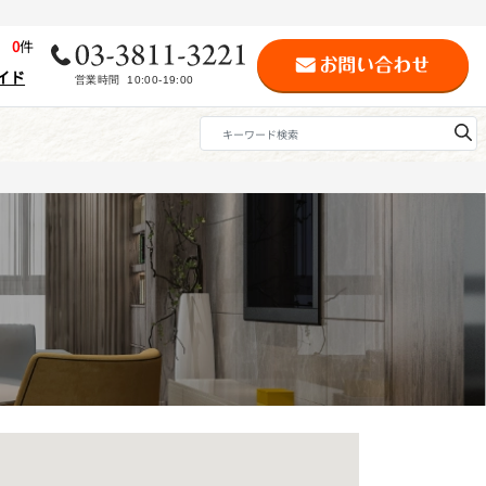
歴
0
件
イド