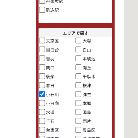
神楽坂駅
駒込駅
エリアで探す
文京区
大塚
目白台
白山
音羽
本駒込
関口
向丘
後楽
千駄木
春日
根津
小石川
弥生
小日向
本郷
水道
湯島
千石
西片
台東区
豊島区