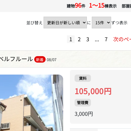
96
1〜15
建物
件
棟表示 部屋
並び替え
に
ずつ表示
1
2
3
...
7
次のペ
ベルフルール
新着
08/07
賃料
105,000円
管理費
3,000円