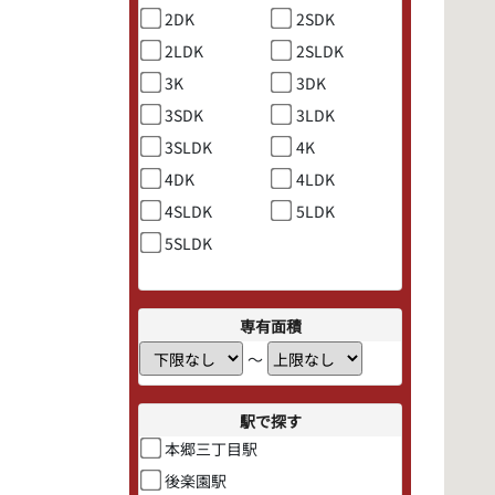
2DK
2SDK
2LDK
2SLDK
3K
3DK
3SDK
3LDK
3SLDK
4K
4DK
4LDK
4SLDK
5LDK
5SLDK
専有面積
〜
駅で探す
本郷三丁目駅
後楽園駅