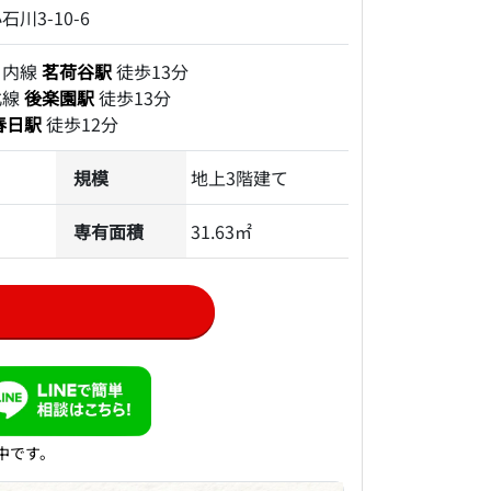
川3-10-6
ノ内線
茗荷谷駅
徒歩13分
北線
後楽園駅
徒歩13分
春日駅
徒歩12分
規模
地上3階建て
専有面積
31.63㎡
中です。