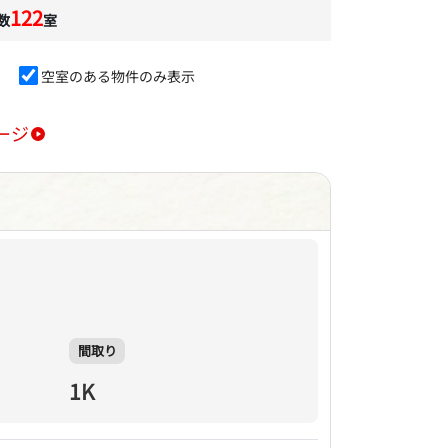
122
数
室
空室のある物件のみ表示
ージ
間取り
1K