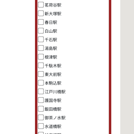
茗荷谷駅
新大塚駅
春日駅
白山駅
千石駅
湯島駅
根津駅
千駄木駅
東大前駅
本駒込駅
江戸川橋駅
護国寺駅
飯田橋駅
御茶ノ水駅
水道橋駅