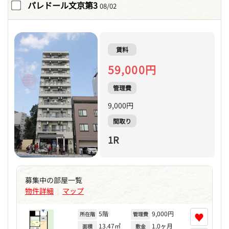
パレドール文京第3
08/02
賃料
59,000円
管理費
9,000円
間取り
1R
募集中の部屋一覧
物件詳細
マップ
|
5階
9,000円
♥
所在階
管理費
13.47㎡
1.0ヶ月
面積
敷金