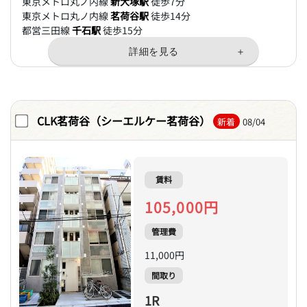
東京メトロ丸ノ内線
新大塚駅
徒歩7分
東京メトロ丸ノ内線
茗荷谷駅
徒歩14分
都営三田線
千石駅
徒歩15分
CLK茗荷谷（シーエルケー茗荷谷）
新着
08/04
賃料
105,000円
管理費
11,000円
間取り
1R