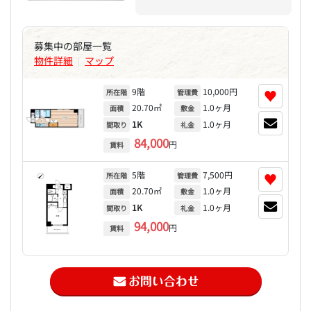
募集中の部屋一覧
物件詳細
マップ
|
9階
10,000円
♥
所在階
管理費
20.70㎡
1.0ヶ月
面積
敷金
1K
1.0ヶ月
間取り
礼金
84,000
円
賃料
5階
7,500円
♥
所在階
管理費
20.70㎡
1.0ヶ月
面積
敷金
1K
1.0ヶ月
間取り
礼金
94,000
円
賃料