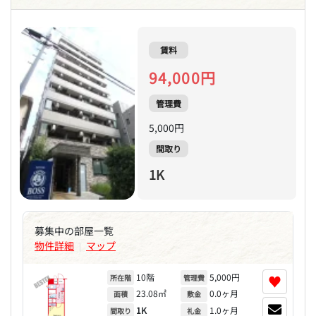
賃料
94,000円
管理費
5,000円
間取り
1K
募集中の部屋一覧
物件詳細
マップ
|
10階
5,000円
♥
所在階
管理費
23.08㎡
0.0ヶ月
面積
敷金
1K
1.0ヶ月
間取り
礼金