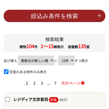
検索結果
104
1〜15
135
建物
件
棟表示 部屋数
室
並び替え
に
ずつ表示
空室のある物件のみ表示
1
2
3
...
7
次のページ
レジディア文京音羽
新着
08/07