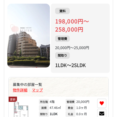
賃料
198,000円～
258,000円
管理費
20,000円～25,000円
間取り
1LDK～2SLDK
募集中の部屋一覧
物件詳細
マップ
|
更新
4階
20,000円
♥
所在階
管理費
47.46㎡
1.0ヶ月
面積
敷金
1LDK
0.0ヶ月
間取り
礼金