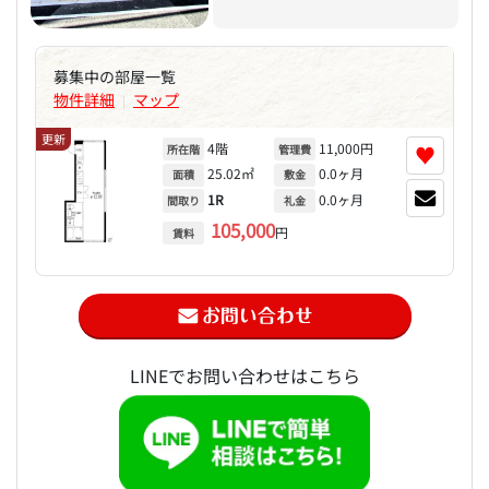
募集中の部屋一覧
物件詳細
マップ
|
更新
4階
11,000円
♥
所在階
管理費
25.02㎡
0.0ヶ月
面積
敷金
1R
0.0ヶ月
間取り
礼金
105,000
円
賃料
LINEでお問い合わせはこちら