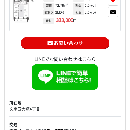
♥
72.79㎡
1.0ヶ月
面積
敷金
3LDK
2.0ヶ月
間取り
礼金
333,000
円
賃料
LINEでお問い合わせはこちら
所在地
文京区大塚4丁目
交通