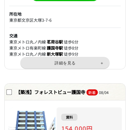
所在地
東京都文京区大塚3-7-6
交通
東京メトロ丸ノ内線
茗荷谷駅
徒歩6分
東京メトロ有楽町線
護国寺駅
徒歩8分
東京メトロ丸ノ内線
新大塚駅
徒歩9分
【築浅】フォレストビュー護国寺
新着
08/04
賃料
154,000円