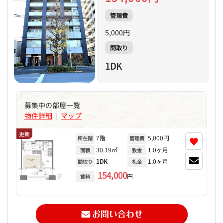
管理費
5,000円
間取り
1DK
募集中の部屋一覧
物件詳細
マップ
|
更新
7階
5,000円
♥
所在階
管理費
30.19㎡
1.0ヶ月
面積
敷金
1DK
1.0ヶ月
間取り
礼金
154,000
円
賃料