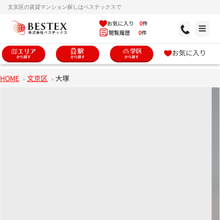
文京区の賃貸マンション探しはベステックスで
お気に入り
0
件
閲覧履歴
0
件
お気に入り
HOME
文京区
大塚