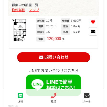
募集中の部屋一覧
物件詳細
マップ
|
10階
6,000円
♥
所在階
管理費
26.75㎡
1.0ヶ月
面積
敷金
1K
1.5ヶ月
間取り
礼金
120,000
円
賃料
LINEでお問い合わせはこちら
LINE
電話
メール
所在地