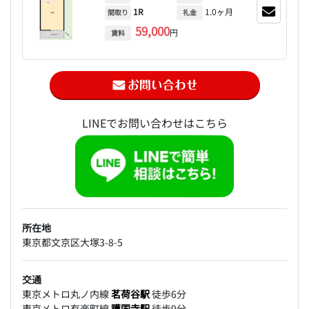
1R
1.0ヶ月
間取り
礼金
59,000
円
賃料
LINEでお問い合わせはこちら
所在地
東京都文京区大塚3-8-5
交通
東京メトロ丸ノ内線
茗荷谷駅
徒歩6分
東京メトロ有楽町線
護国寺駅
徒歩9分