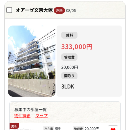
オアーゼ文京大塚
更新
08/06
賃料
333,000円
管理費
20,000円
間取り
3LDK
募集中の部屋一覧
物件詳細
マップ
|
更新
5階
20,000円
所在階
管理費