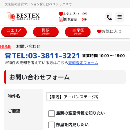
文京区の賃貸マンション探しはベステックスで
お気に入り
0
件
閲覧履歴
0
件
お気に入り
HOME
お問い合わせ
※物件の売却を考えている方はこちら
売却査定フォーム
お問い合わせフォーム
物件名
ご要望
最新の空室情報を知りたい
部屋を内見したい