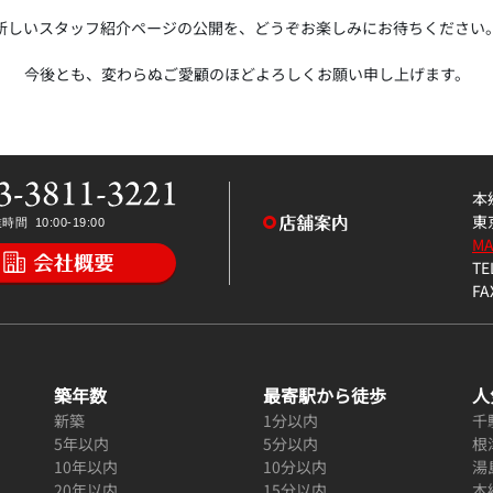
新しいスタッフ紹介ページの公開を、どうぞお楽しみにお待ちください
今後とも、変わらぬご愛顧のほどよろしくお願い申し上げます。
本
東
M
TE
FA
築年数
最寄駅から徒歩
人
新築
1分以内
千
5年以内
5分以内
根
10年以内
10分以内
湯
20年以内
15分以内
本