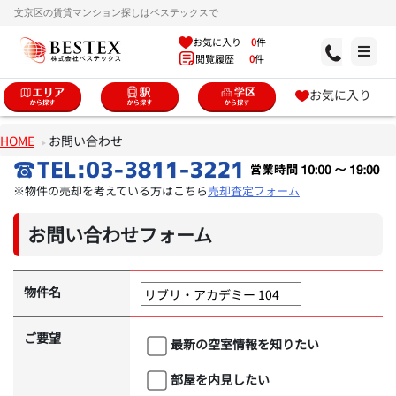
文京区の賃貸マンション探しはベステックスで
お気に入り
0
件
閲覧履歴
0
件
お気に入り
HOME
お問い合わせ
※物件の売却を考えている方はこちら
売却査定フォーム
お問い合わせフォーム
物件名
ご要望
最新の空室情報を知りたい
部屋を内見したい