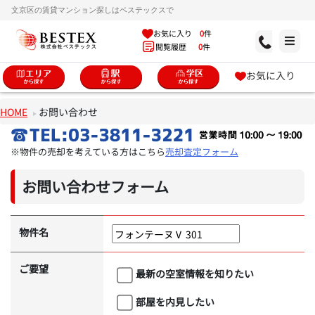
文京区の賃貸マンション探しはベステックスで
お気に入り
0
件
閲覧履歴
0
件
お気に入り
HOME
お問い合わせ
※物件の売却を考えている方はこちら
売却査定フォーム
お問い合わせフォーム
物件名
ご要望
最新の空室情報を知りたい
部屋を内見したい