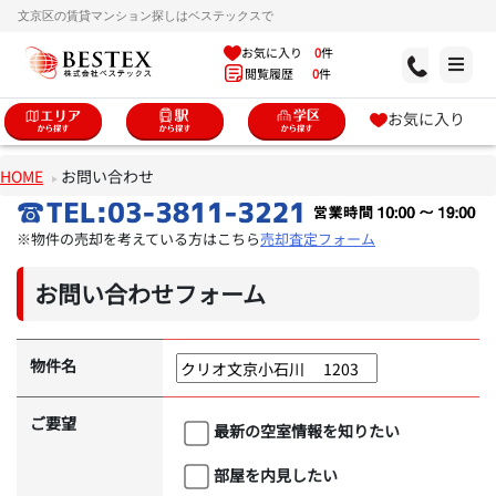
文京区の賃貸マンション探しはベステックスで
お気に入り
0
件
閲覧履歴
0
件
お気に入り
HOME
お問い合わせ
※物件の売却を考えている方はこちら
売却査定フォーム
お問い合わせフォーム
物件名
ご要望
最新の空室情報を知りたい
部屋を内見したい