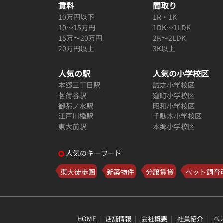
賃料
間取り
10万円以下
1R・1K
10～15万円
1DK～1LDK
15万～20万円
2K～2LDK
20万円以上
3K以上
人気の駅
人気の小学校区
本郷三丁目駅
誠之小学校区
茗荷谷駅
窪町小学校区
御茶ノ水駅
昭和小学校区
江戸川橋駅
千駄木小学校区
東大前駅
本郷小学校区
人気のキーワード
東大徒歩圏
新築物件
分譲賃貸
ペット飼育
HOME
店舗情報
会社概要
社員紹介
ベ