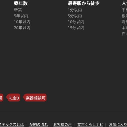
築年数
最寄駅から徒歩
人
新築
1分以内
千
5年以内
5分以内
根
10年以内
10分以内
湯
20年以内
15分以内
本
白
可
礼金0
楽器相談可
ステックスとは
契約の流れ
お客様の声
文京くらしナビ
お気に入