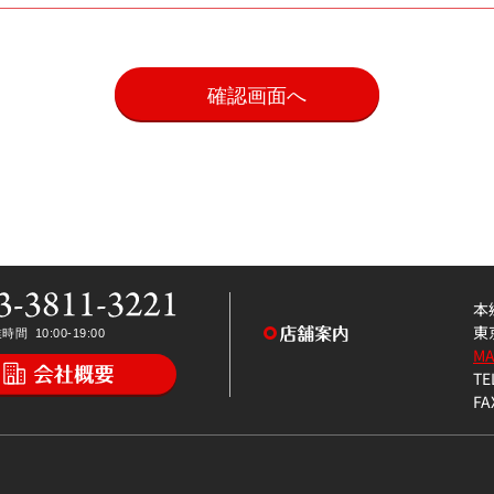
。
本
東
M
TE
FA