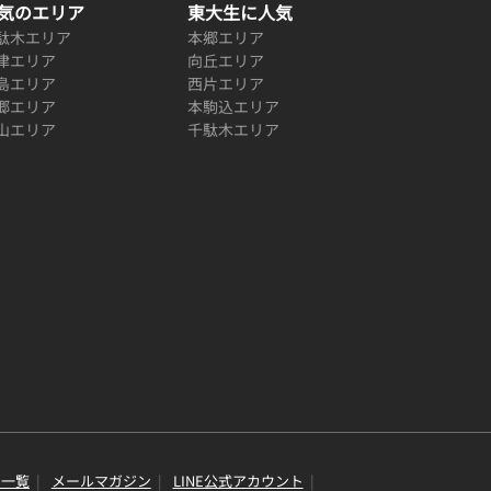
気のエリア
東大生に人気
駄木エリア
本郷エリア
津エリア
向丘エリア
島エリア
西片エリア
郷エリア
本駒込エリア
山エリア
千駄木エリア
り一覧
メールマガジン
LINE公式アカウント