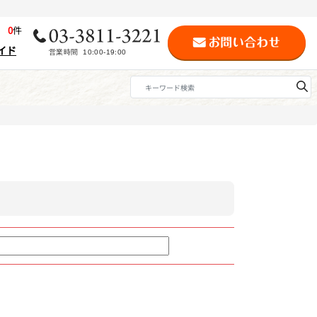
歴
0
件
イド