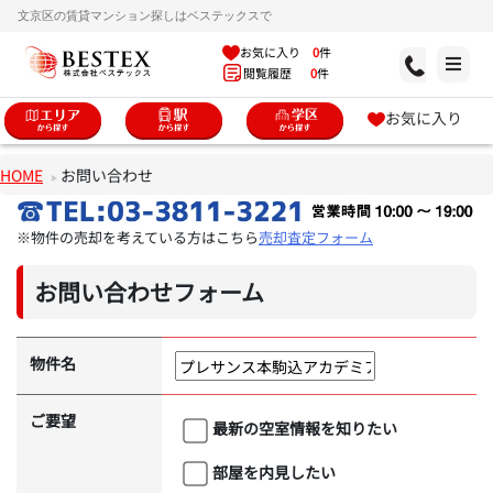
文京区の賃貸マンション探しはベステックスで
お気に入り
0
件
閲覧履歴
0
件
お気に入り
HOME
お問い合わせ
※物件の売却を考えている方はこちら
売却査定フォーム
お問い合わせフォーム
物件名
ご要望
最新の空室情報を知りたい
部屋を内見したい