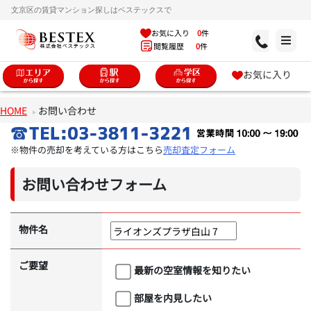
文京区の賃貸マンション探しはベステックスで
お気に入り
0
件
閲覧履歴
0
件
お気に入り
HOME
お問い合わせ
※物件の売却を考えている方はこちら
売却査定フォーム
お問い合わせフォーム
物件名
ご要望
最新の空室情報を知りたい
部屋を内見したい