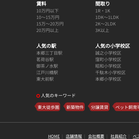
賃料
間取り
10万円以下
1R・1K
10～15万円
1DK～1LDK
15万～20万円
2K～2LDK
20万円以上
3K以上
人気の駅
人気の小学校区
本郷三丁目駅
誠之小学校区
茗荷谷駅
窪町小学校区
御茶ノ水駅
昭和小学校区
江戸川橋駅
千駄木小学校区
東大前駅
本郷小学校区
人気のキーワード
東大徒歩圏
新築物件
分譲賃貸
ペット飼育
HOME
店舗情報
会社概要
社員紹介
ベ