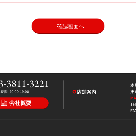
。
本
東
M
TE
FA