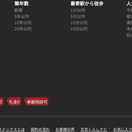
築年数
最寄駅から徒歩
人
新築
1分以内
千
5年以内
5分以内
根
10年以内
10分以内
湯
20年以内
15分以内
本
白
可
礼金0
楽器相談可
ステックスとは
契約の流れ
お客様の声
文京くらしナビ
お気に入