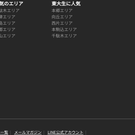
気のエリア
東大生に人気
駄木エリア
本郷エリア
津エリア
向丘エリア
島エリア
西片エリア
郷エリア
本駒込エリア
山エリア
千駄木エリア
り一覧
メールマガジン
LINE公式アカウント