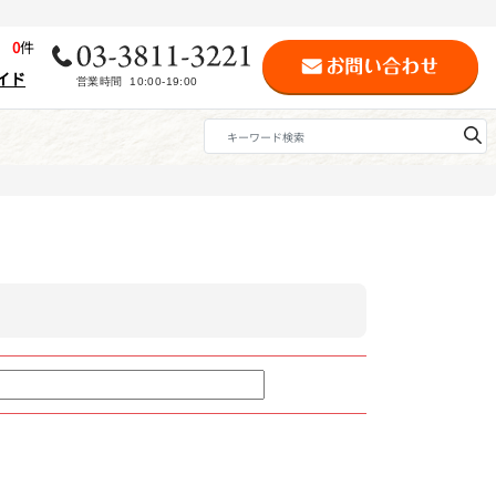
歴
0
件
イド