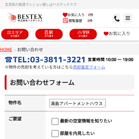
文京区の賃貸マンション探しはベステックスで
お気に入り
0
件
閲覧履歴
0
件
お気に入り
HOME
お問い合わせ
※物件の売却を考えている方はこちら
売却査定フォーム
お問い合わせフォーム
物件名
ご要望
最新の空室情報を知りたい
部屋を内見したい