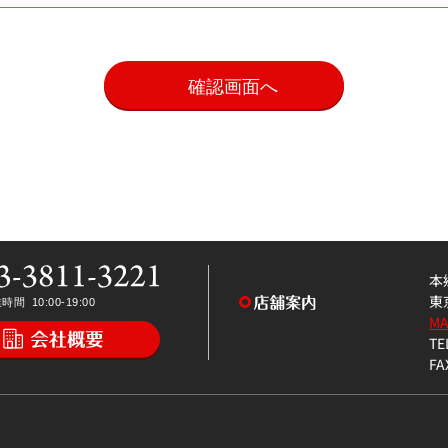
。
本
東
M
TE
FA