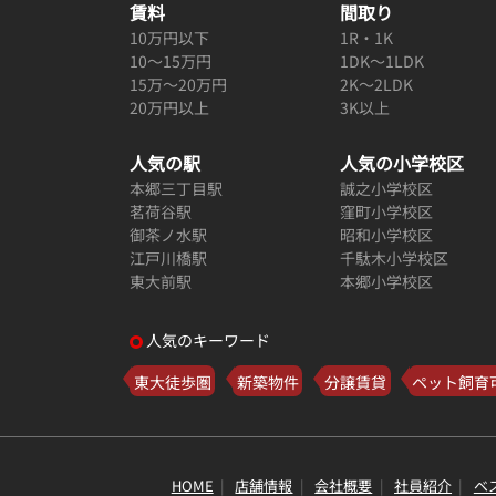
賃料
間取り
10万円以下
1R・1K
10～15万円
1DK～1LDK
15万～20万円
2K～2LDK
20万円以上
3K以上
人気の駅
人気の小学校区
本郷三丁目駅
誠之小学校区
茗荷谷駅
窪町小学校区
御茶ノ水駅
昭和小学校区
江戸川橋駅
千駄木小学校区
東大前駅
本郷小学校区
人気のキーワード
東大徒歩圏
新築物件
分譲賃貸
ペット飼育
HOME
店舗情報
会社概要
社員紹介
ベ