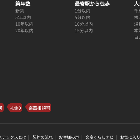
築年数
最寄駅から徒歩
人
新築
1分以内
千
5年以内
5分以内
根
10年以内
10分以内
湯
20年以内
15分以内
本
白
可
礼金0
楽器相談可
ステックスとは
契約の流れ
お客様の声
文京くらしナビ
お気に入