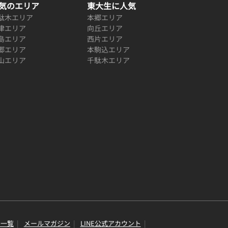
気のエリア
東大生に人気
駄木エリア
本郷エリア
津エリア
向丘エリア
島エリア
西片エリア
郷エリア
本駒込エリア
山エリア
千駄木エリア
り一覧
メールマガジン
LINE公式アカウント