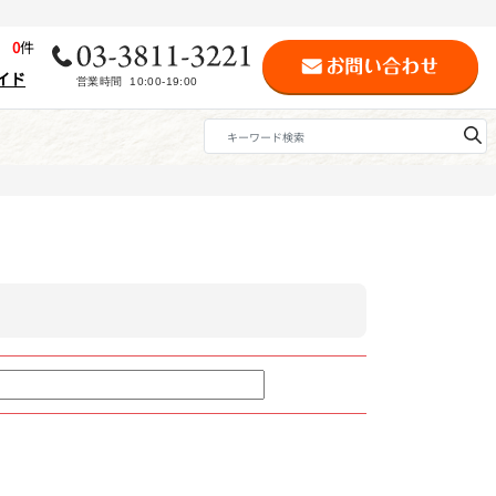
歴
0
件
イド