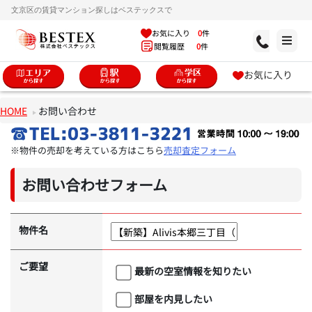
文京区の賃貸マンション探しはベステックスで
お気に入り
0
件
閲覧履歴
0
件
お気に入り
HOME
お問い合わせ
※物件の売却を考えている方はこちら
売却査定フォーム
お問い合わせフォーム
物件名
ご要望
最新の空室情報を知りたい
部屋を内見したい