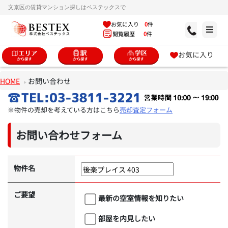
文京区の賃貸マンション探しはベステックスで
お気に入り
0
件
閲覧履歴
0
件
お気に入り
HOME
お問い合わせ
※物件の売却を考えている方はこちら
売却査定フォーム
お問い合わせフォーム
物件名
ご要望
最新の空室情報を知りたい
部屋を内見したい