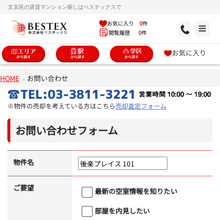
文京区の賃貸マンション探しはベステックスで
お気に入り
0
件
閲覧履歴
0
件
お気に入り
HOME
お問い合わせ
※物件の売却を考えている方はこちら
売却査定フォーム
お問い合わせフォーム
物件名
ご要望
最新の空室情報を知りたい
部屋を内見したい