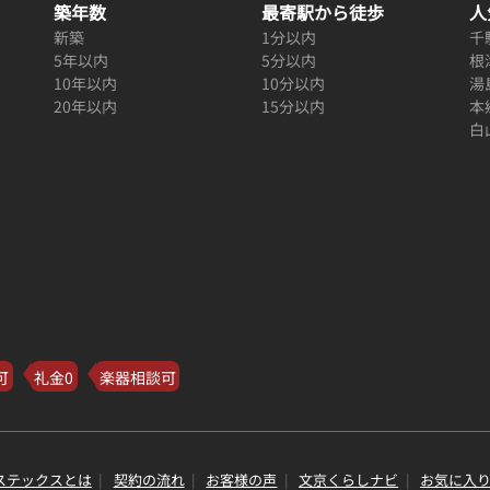
築年数
最寄駅から徒歩
人
新築
1分以内
千
5年以内
5分以内
根
10年以内
10分以内
湯
20年以内
15分以内
本
白
可
礼金0
楽器相談可
ステックスとは
契約の流れ
お客様の声
文京くらしナビ
お気に入