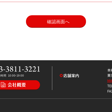
。
本
東
M
TE
FA