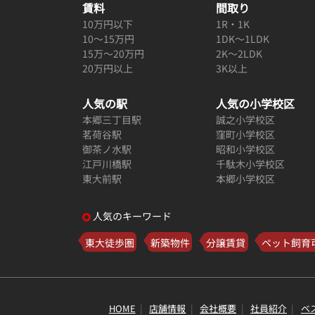
賃料
間取り
10万円以下
1R・1K
10～15万円
1DK～1LDK
15万～20万円
2K～2LDK
20万円以上
3K以上
人気の駅
人気の小学校区
本郷三丁目駅
誠之小学校区
茗荷谷駅
窪町小学校区
御茶ノ水駅
昭和小学校区
江戸川橋駅
千駄木小学校区
東大前駅
本郷小学校区
人気のキーワード
東大徒歩圏
新築物件
分譲賃貸
ペット飼育
HOME
店舗情報
会社概要
社員紹介
ベ