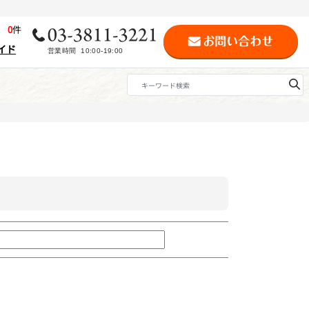
歴
0
件
イド