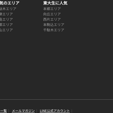
気のエリア
東大生に人気
駄木エリア
本郷エリア
津エリア
向丘エリア
島エリア
西片エリア
郷エリア
本駒込エリア
山エリア
千駄木エリア
り一覧
メールマガジン
LINE公式アカウント