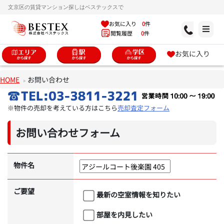
文京区の賃貸マンション探しはベステックスで
お気に入り
0
件
閲覧履歴
0
件
お気に入り
HOME
お問い合わせ
※物件の売却を考えている方はこちら
売却査定フォーム
お問い合わせフォーム
物件名
ご要望
最新の空室情報を知りたい
部屋を内見したい