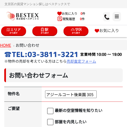
文京区の賃貸マンション探しはベステックスで
お気に入り
0
件
閲覧履歴
0
件
お気に入り
HOME
お問い合わせ
※物件の売却を考えている方はこちら
売却査定フォーム
お問い合わせフォーム
物件名
ご要望
最新の空室情報を知りたい
部屋を内見したい